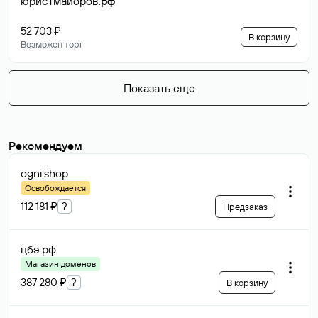
юристмайоров
.рф
52 703 ₽
В корзину
Возможен торг
Показать еще
Рекомендуем
ogni
.shop
Освобождается
112 181 ₽
?
Предзаказ
цбэ
.рф
Магазин доменов
387 280 ₽
?
В корзину