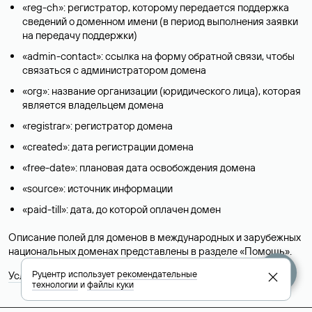
«reg-ch»: регистратор, которому передается поддержка
сведений о доменном имени (в период выполнения заявки
на передачу поддержки)
«admin-contact»: ссылка на форму обратной связи, чтобы
связаться с администратором домена
«org»: название организации (юридического лица), которая
является владельцем домена
«registrar»: регистратор домена
«created»: дата регистрации домена
«free-date»: плановая дата освобождения домена
«source»: источник информации
«paid-till»: дата, до которой оплачен домен
Описание полей для доменов в международных и зарубежных
национальных доменах представлены в разделе «
Помощь
».
Руцентр использует
рекомендательные
Условия использования Whois-сервиса
технологии
и
файлы куки