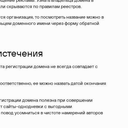
ещение рекламы. Узнать владельца домена в
или скрываются по правилам реестров.
ется организация, то посмотреть название можно в
дельцем доменного имени через форму обратной
 истечения
ата регистрации домена не всегда совпадает с
Соответственно, ее можно назвать датой окончания
егистрации домена полезна при совершении
ют сайты-однодневки с выгодными
 повод усомниться в чистоте намерений авторов