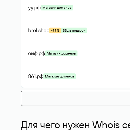
уу
.рф
Магазин доменов
brel
.shop
-99%
SSL в подарок
еиф
.рф
Магазин доменов
861
.рф
Магазин доменов
Для чего нужен Whois с