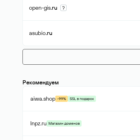
open-gis
.ru
?
asubio
.ru
Рекомендуем
aiwa
.shop
-99%
SSL в подарок
lnpz
.ru
Магазин доменов