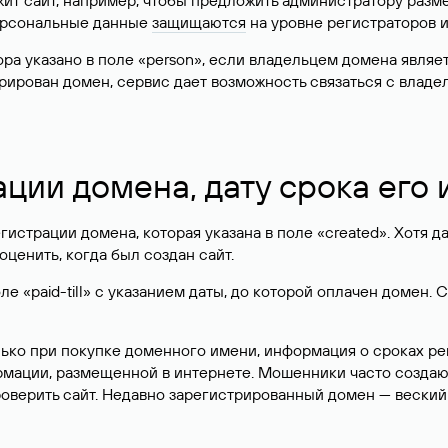
жит сайт, например, чтобы предложить администратору разм
персональные данные
защищаются
на уровне регистраторов 
атора указано в поле «person», если владельцем домена явля
истрирован домен, сервис дает возможность связаться с вла
ации домена, дату срока его
гистрации домена, которая указана в поле «created». Хотя д
оценить, когда был создан сайт.
 «paid-till» с указанием даты, до которой оплачен домен. 
лько при покупке доменного имени, информация о сроках р
ормации, размещенной в интернете. Мошенники часто созда
оверить сайт. Недавно зарегистрированный домен — веский