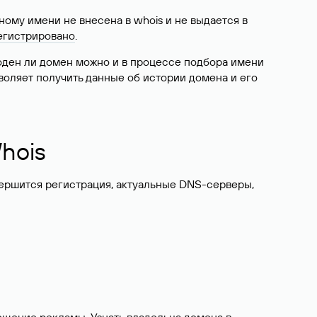
ому имени не внесена в whois и не выдается в
егистрировано
.
боден ли домен можно и в процессе подбора имени
воляет получить данные об истории домена и его
hois
вершится регистрация, актуальные DNS-серверы,