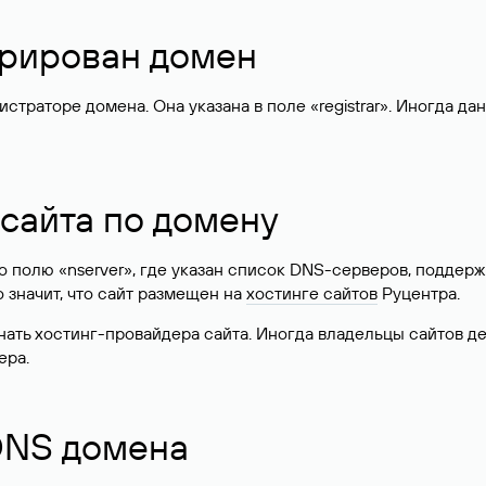
стрирован домен
раторе домена. Она указана в поле «registrar». Иногда да
 сайта по домену
 по полю «nserver», где указан список DNS-серверов, подд
 Это значит, что сайт размещен на
хостинге сайтов
Руцентра.
знать хостинг-провайдера сайта. Иногда владельцы сайтов 
ера.
 DNS домена