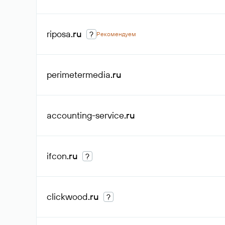
riposa
.ru
?
Рекомендуем
perimetermedia
.ru
accounting-service
.ru
ifcon
.ru
?
clickwood
.ru
?