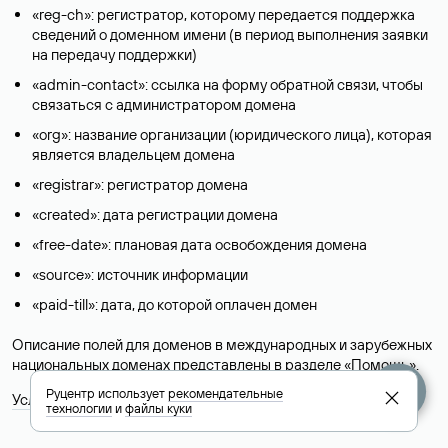
«reg-ch»: регистратор, которому передается поддержка
сведений о доменном имени (в период выполнения заявки
на передачу поддержки)
«admin-contact»: ссылка на форму обратной связи, чтобы
связаться с администратором домена
«org»: название организации (юридического лица), которая
является владельцем домена
«registrar»: регистратор домена
«created»: дата регистрации домена
«free-date»: плановая дата освобождения домена
«source»: источник информации
«paid-till»: дата, до которой оплачен домен
Описание полей для доменов в международных и зарубежных
национальных доменах представлены в разделе «
Помощь
».
Руцентр использует
рекомендательные
Условия использования Whois-сервиса
технологии
и
файлы куки