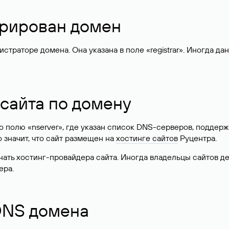
стрирован домен
раторе домена. Она указана в поле «registrar». Иногда да
 сайта по домену
 по полю «nserver», где указан список DNS-серверов, подд
 Это значит, что сайт размещен на
хостинге сайтов
Руцентра.
знать хостинг-провайдера сайта. Иногда владельцы сайтов 
ера.
 DNS домена