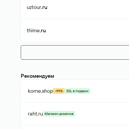
uztour
.ru
thime
.ru
Рекомендуем
korne
.shop
-99%
SSL в подарок
raht
.ru
Магазин доменов