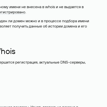
ому имени не внесена в whois и не выдается в
егистрировано
.
боден ли домен можно и в процессе подбора имени
воляет получить данные об истории домена и его
hois
вершится регистрация, актуальные DNS-серверы,