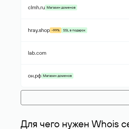
clmh
.ru
Магазин доменов
hray
.shop
-99%
SSL в подарок
lab
.com
он
.рф
Магазин доменов
Для чего нужен Whois с