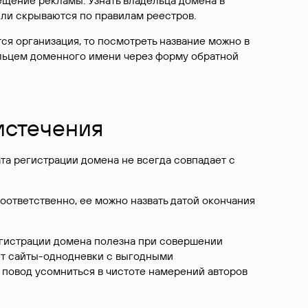
ещение рекламы. Узнать владельца домена в
или скрываются по правилам реестров.
ется организация, то посмотреть название можно в
дельцем доменного имени через форму обратной
 истечения
ата регистрации домена не всегда совпадает с
Соответственно, ее можно назвать датой окончания
егистрации домена полезна при совершении
ют сайты-однодневки с выгодными
 повод усомниться в чистоте намерений авторов