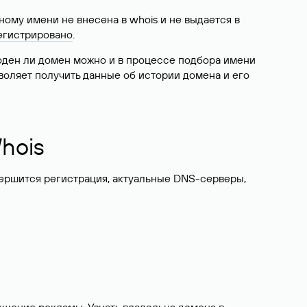
ому имени не внесена в whois и не выдается в
егистрировано
.
боден ли домен можно и в процессе подбора имени
воляет получить данные об истории домена и его
hois
вершится регистрация, актуальные DNS-серверы,