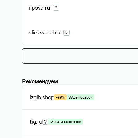
riposa
.ru
?
clickwood
.ru
?
Рекомендуем
izgib
.shop
-99%
SSL в подарок
tig
.ru
?
Магазин доменов