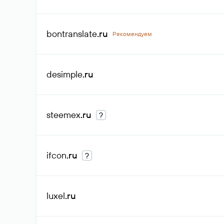
bontranslate
.ru
Рекомендуем
desimple
.ru
steemex
.ru
?
ifcon
.ru
?
luxel
.ru