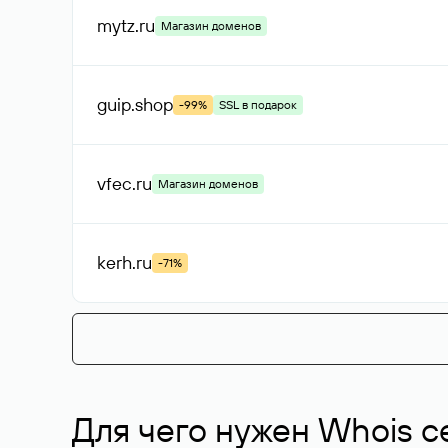
mytz
.ru
Магазин доменов
guip
.shop
-99%
SSL в подарок
vfec
.ru
Магазин доменов
kerh
.ru
-71%
Для чего нужен Whois с