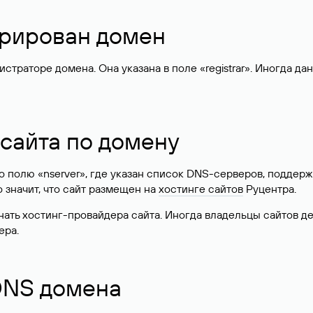
стрирован домен
раторе домена. Она указана в поле «registrar». Иногда да
 сайта по домену
 по полю «nserver», где указан список DNS-серверов, подд
 Это значит, что сайт размещен на
хостинге сайтов
Руцентра.
знать хостинг-провайдера сайта. Иногда владельцы сайтов 
ера.
 DNS домена