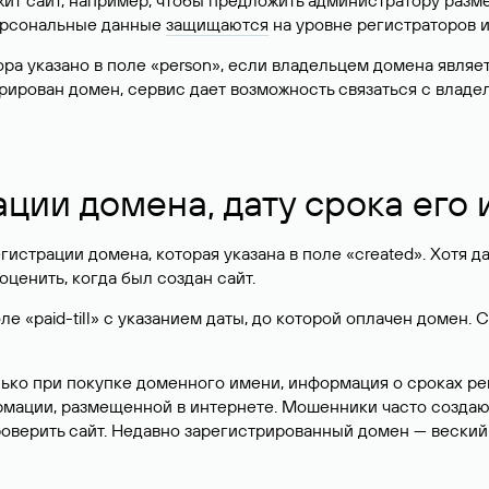
жит сайт, например, чтобы предложить администратору разм
персональные данные
защищаются
на уровне регистраторов 
атора указано в поле «person», если владельцем домена явля
истрирован домен, сервис дает возможность связаться с вла
ации домена, дату срока его
гистрации домена, которая указана в поле «created». Хотя д
оценить, когда был создан сайт.
 «paid-till» с указанием даты, до которой оплачен домен. 
лько при покупке доменного имени, информация о сроках р
ормации, размещенной в интернете. Мошенники часто созда
оверить сайт. Недавно зарегистрированный домен — веский