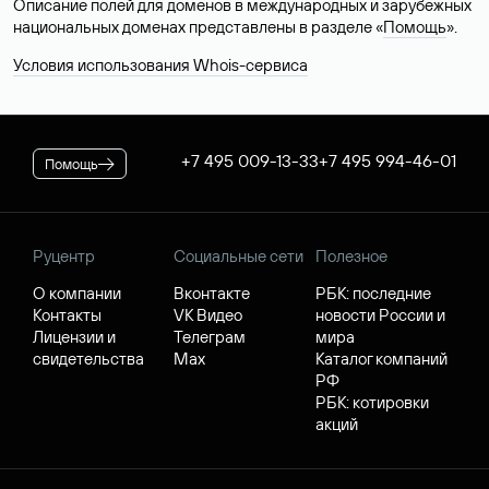
Описание полей для доменов в международных и зарубежных
национальных доменах представлены в разделе «
Помощь
».
Условия использования Whois-сервиса
+7 495 009-13-33
+7 495 994-46-01
Помощь
Руцентр
Социальные сети
Полезное
О компании
Вконтакте
РБК: последние
Контакты
VK Видео
новости России и
Лицензии и
Телеграм
мира
свидетельства
Max
Каталог компаний
РФ
РБК: котировки
акций