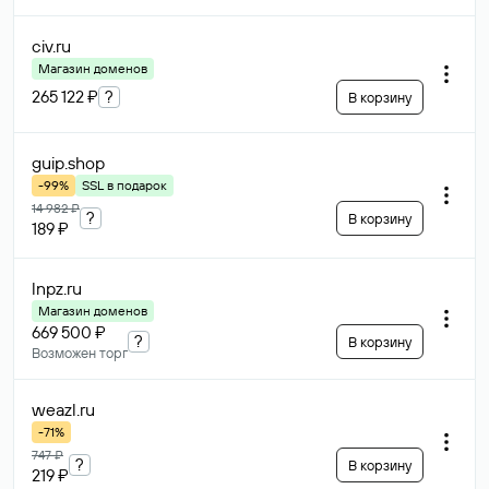
civ
.ru
Магазин доменов
265 122 ₽
?
В корзину
guip
.shop
-99%
SSL в подарок
14 982 ₽
?
В корзину
189 ₽
lnpz
.ru
Магазин доменов
669 500 ₽
?
В корзину
Возможен торг
weazl
.ru
-71%
747 ₽
?
В корзину
219 ₽