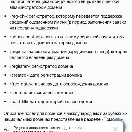
налогоплательщика-юридического лица, являющегося
администратором домена
«reg-ch»: регистратор, которому передается поддержка
сведений о доменном имени (в период выполнения заявки
на передачу поддержки)
«admin-contact»: ссылка на форму обратной связи, чтобы
связаться с администратором домена
«org»: название организации (юридического лица), которая
является владельцем домена
«registrar»: регистратор домена
«created»: дата регистрации домена
«free-date»: плановая дата освобождения домена
«source»: источник информации
«paid-till»: дата, до которой оплачен домен
Описание полей для доменов в международных и зарубежных
национальных доменах представлены в разделе «
Помощь
».
Руцентр использует
рекомендательные
Условия использования Whois-сервиса