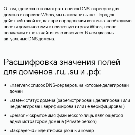
О том, где можно посмотреть список DNS-серверов для
домена в сервисе Whois, мы написали выше. Порядок
действий такой же, как при определении хостинга: необходимо
ввести доменное имя в поисковую строку Whois, после
получения ответа найти поле «nserver». В нем указаны
актуальные DNS домена.
Расшифровка значения полей
для доменов .ru, .su и .рф:
«nserver»: список DNS-серверов, на которые делегирован
домен
«state»: статус домена (зарегистрирован, делегирован или
не делегирован, верифицирован или не верифицирован)
«person»: скрытое имя физического лица, являющегося
администратором домена (Privatе person)
«taxpayer-id»: идентификационный номер