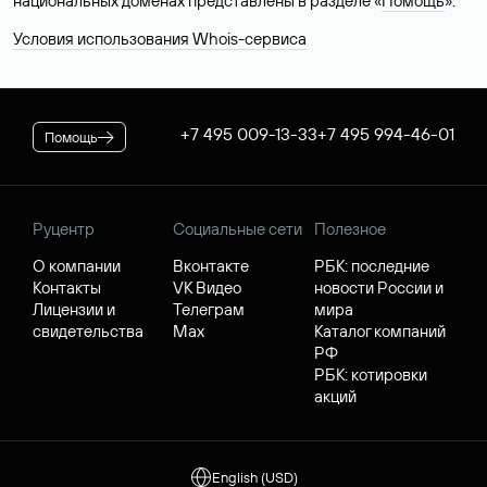
национальных доменах представлены в разделе «
Помощь
».
Условия использования Whois-сервиса
+7 495 009-13-33
+7 495 994-46-01
Помощь
Руцентр
Социальные сети
Полезное
О компании
Вконтакте
РБК: последние
Контакты
VK Видео
новости России и
Лицензии и
Телеграм
мира
свидетельства
Max
Каталог компаний
РФ
РБК: котировки
акций
English (USD)