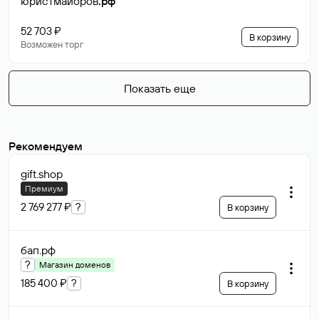
юристмайоров
.рф
52 703 ₽
В корзину
Возможен торг
Показать еще
Рекомендуем
gift
.shop
Премиум
2 769 277 ₽
?
В корзину
бап
.рф
?
Магазин доменов
185 400 ₽
?
В корзину