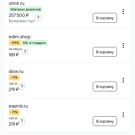
olmk
.ru
Магазин доменов
257 500 ₽
?
В корзину
Возможен торг
edim
.shop
-99%
SSL в подарок
14 982 ₽
?
В корзину
189 ₽
dioxi
.ru
-71%
747 ₽
?
В корзину
219 ₽
easmb
.ru
-71%
747 ₽
?
В корзину
219 ₽