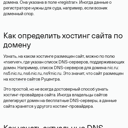
домена. Она указана в поле «registrar». Иногда данные о
регистраторе нужны для суда, например, если возник
доменный спор.
Как определить хостинг сайта по
домену
Узнать, на каком хостинге размещен сайт, можно по полю
«nserver», где указан список DNS-серверов, поддерживающих
домен. Например, список DNS-серверов для домена nic.ru:
ns5.nic.ru, ns6.nic.ru, ns9.nic.ru. Это значит, что сайт размещен
на
хостинге сайтов
Руцентра.
Это простой, но не всегда достоверный способ узнать
хостинг-провайдера сайта. Иногда владельцы сайтов
делегируют домен на бесплатные DNS-серверы, а данные
сайта хранятся у другого хостинг-провайдера.
Как узнать актуальные DNS