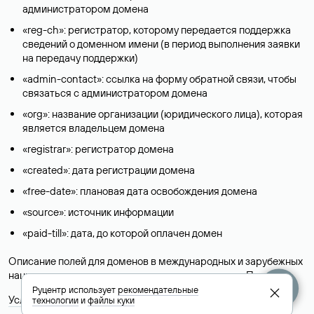
администратором домена
«reg-ch»: регистратор, которому передается поддержка
сведений о доменном имени (в период выполнения заявки
на передачу поддержки)
«admin-contact»: ссылка на форму обратной связи, чтобы
связаться с администратором домена
«org»: название организации (юридического лица), которая
является владельцем домена
«registrar»: регистратор домена
«created»: дата регистрации домена
«free-date»: плановая дата освобождения домена
«source»: источник информации
«paid-till»: дата, до которой оплачен домен
Описание полей для доменов в международных и зарубежных
национальных доменах представлены в разделе «
Помощь
».
Руцентр использует
рекомендательные
Условия использования Whois-сервиса
технологии
и
файлы куки