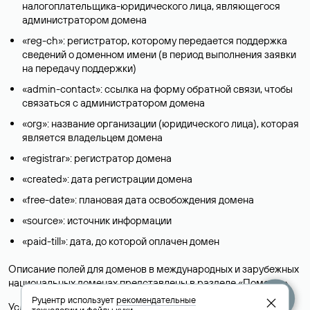
налогоплательщика-юридического лица, являющегося
администратором домена
«reg-ch»: регистратор, которому передается поддержка
сведений о доменном имени (в период выполнения заявки
на передачу поддержки)
«admin-contact»: ссылка на форму обратной связи, чтобы
связаться с администратором домена
«org»: название организации (юридического лица), которая
является владельцем домена
«registrar»: регистратор домена
«created»: дата регистрации домена
«free-date»: плановая дата освобождения домена
«source»: источник информации
«paid-till»: дата, до которой оплачен домен
Описание полей для доменов в международных и зарубежных
национальных доменах представлены в разделе «
Помощь
».
Руцентр использует
рекомендательные
Условия использования Whois-сервиса