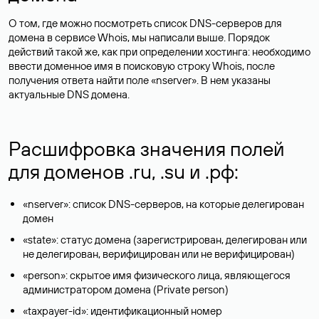
О том, где можно посмотреть список DNS-серверов для
домена в сервисе Whois, мы написали выше. Порядок
действий такой же, как при определении хостинга: необходимо
ввести доменное имя в поисковую строку Whois, после
получения ответа найти поле «nserver». В нем указаны
актуальные DNS домена.
Расшифровка значения полей
для доменов .ru, .su и .рф:
«nserver»: список DNS-серверов, на которые делегирован
домен
«state»: статус домена (зарегистрирован, делегирован или
не делегирован, верифицирован или не верифицирован)
«person»: скрытое имя физического лица, являющегося
администратором домена (Privatе person)
«taxpayer-id»: идентификационный номер