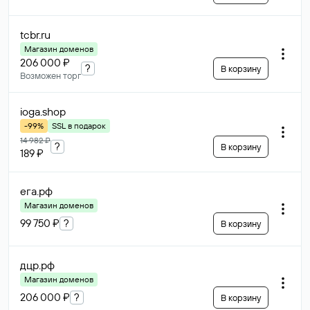
tcbr
.ru
Магазин доменов
206 000 ₽
?
В корзину
Возможен торг
ioga
.shop
-99%
SSL в подарок
14 982 ₽
?
В корзину
189 ₽
ега
.рф
Магазин доменов
99 750 ₽
?
В корзину
дцр
.рф
Магазин доменов
206 000 ₽
?
В корзину