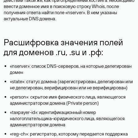
действий такой же, как при определении хостинга: необходимо
ввести доменное имя в поисковую строку Whois, после
получения ответа найти поле «nserver». В нем указаны
актуальные DNS домена.
Расшифровка значения полей
для доменов .ru, .su и .рф:
«nserver»: список DNS-серверов, на которые делегирован
домен
«state»: статус домена (зарегистрирован, делегирован или
не делегирован, верифицирован или не верифицирован)
«person»: скрытое имя физического лица, являющегося
администратором домена (Privatе person)
«taxpayer-id»: идентификационный номер
налогоплательщика-юридического лица, являющегося
администратором домена
«reg-ch»: регистратор, которому передается поддержка