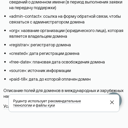
сведений о доменном имени (в период выполнения заявки
на передачу поддержки)
«admin-contact»: ссылка на форму обратной связи, чтобы
связаться с администратором домена
«org»: название организации (юридического лица), которая
является владельцем домена
«registrar»: регистратор домена
«created»: дата регистрации домена
«free-date»: плановая дата освобождения домена
«source»: источник информации
«paid-till»: дата, до которой оплачен домен
Описание полей для доменов в международных и зарубежных
национальных доменах представлены в разделе «
Помощь
».
Руцентр использует
рекомендательные
технологии
и
файлы куки
Условия использования Whois-сервиса