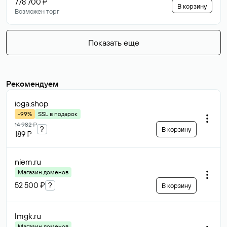
778 700 ₽
В корзину
Возможен торг
Показать еще
Рекомендуем
ioga
.shop
-99%
SSL в подарок
14 982 ₽
?
В корзину
189 ₽
niem
.ru
Магазин доменов
52 500 ₽
?
В корзину
lmgk
.ru
Магазин доменов