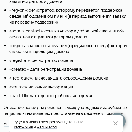
администратором домена
«reg-ch»: регистратор, которому передается поддержка
сведений о доменном имени (в период выполнения заявки
на передачу поддержки)
«admin-contact»: ссылка на форму обратной связи, чтобы
связаться с администратором домена
«org»: название организации (юридического лица), которая
является владельцем домена
«registrar»: регистратор домена
«created»: дата регистрации домена
«free-date»: плановая дата освобождения домена
«source»: источник информации
«paid-till»: дата, до которой оплачен домен
Описание полей для доменов в международных и зарубежных
национальных доменах представлены в разделе «
Помощь
».
Руцентр использует
рекомендательные
Условия использования Whois-сервиса
технологии
и
файлы куки