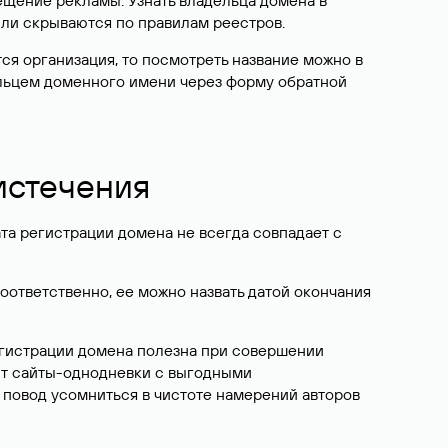
ещение рекламы. Узнать владельца домена в
или скрываются по правилам реестров.
ется организация, то посмотреть название можно в
дельцем доменного имени через форму обратной
 истечения
ата регистрации домена не всегда совпадает с
Соответственно, ее можно назвать датой окончания
егистрации домена полезна при совершении
ют сайты-однодневки с выгодными
 повод усомниться в чистоте намерений авторов