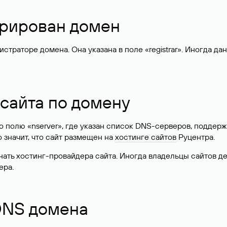
стрирован домен
раторе домена. Она указана в поле «registrar». Иногда да
 сайта по домену
 по полю «nserver», где указан список DNS-серверов, подд
 Это значит, что сайт размещен на
хостинге сайтов
Руцентра.
знать хостинг-провайдера сайта. Иногда владельцы сайтов 
ера.
 DNS домена