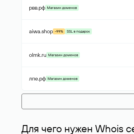
рвв
.рф
Магазин доменов
aiwa
.shop
-99%
SSL в подарок
olmk
.ru
Магазин доменов
лпе
.рф
Магазин доменов
Для чего нужен Whois с