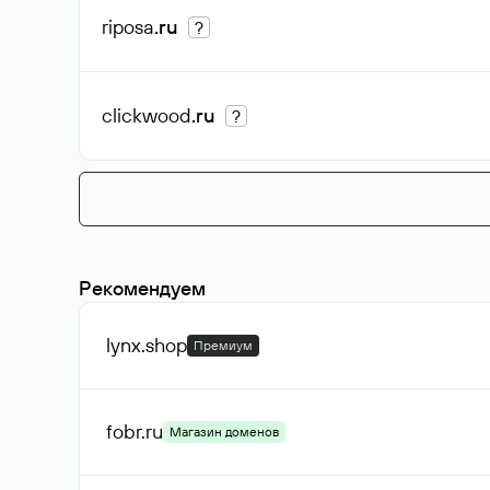
riposa
.ru
?
clickwood
.ru
?
Рекомендуем
lynx
.shop
Премиум
fobr
.ru
Магазин доменов