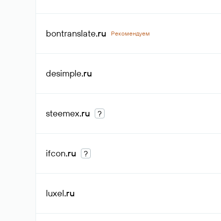
bontranslate
.ru
Рекомендуем
desimple
.ru
steemex
.ru
?
ifcon
.ru
?
luxel
.ru