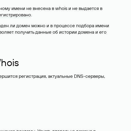
ому имени не внесена в whois и не выдается в
егистрировано
.
боден ли домен можно и в процессе подбора имени
воляет получить данные об истории домена и его
hois
вершится регистрация, актуальные DNS-серверы,