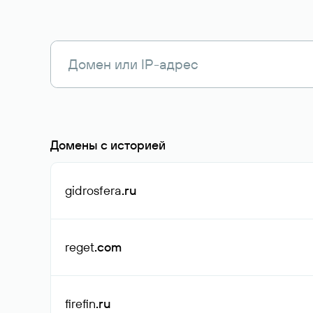
Домены с историей
gidrosfera
.ru
reget
.com
firefin
.ru