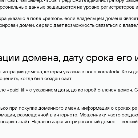
жит сайт, например, чтобы предложить администратору разм
персональные данные
защищаются
на уровне регистраторов 
атора указано в поле «person», если владельцем домена явля
истрирован домен, сервис дает возможность связаться с вла
ации домена, дату срока его
гистрации домена, которая указана в поле «created». Хотя д
оценить, когда был создан сайт.
 «paid-till» с указанием даты, до которой оплачен домен. 
лько при покупке доменного имени, информация о сроках р
ормации, размещенной в интернете. Мошенники часто созда
оверить сайт. Недавно зарегистрированный домен — веский