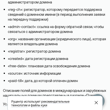
администратором домена
«reg-ch»: регистратор, которому передается поддержка
сведений о доменном имени (в период выполнения заявки
на передачу поддержки)
«admin-contact»: ссылка на форму обратной связи, чтобы
связаться с администратором домена
«org»: название организации (юридического лица), которая
является владельцем домена
«registrar»: регистратор домена
«created»: дата регистрации домена
«free-date»: плановая дата освобождения домена
«source»: источник информации
«paid-till»: дата, до которой оплачен домен
Описание полей для доменов в международных и зарубежных
национальных доменах представлены в разделе «
Помощь
».
Руцентр использует
рекомендательные
Условия использования Whois-сервиса
технологии
и
файлы куки