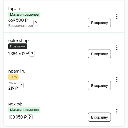
lnpz
.ru
Магазин доменов
669 500 ₽
?
В корзину
Возможен торг
cake
.shop
Премиум
1 384 702 ₽
?
В корзину
npami
.ru
-71%
747 ₽
?
В корзину
219 ₽
иох
.рф
Магазин доменов
103 950 ₽
?
В корзину