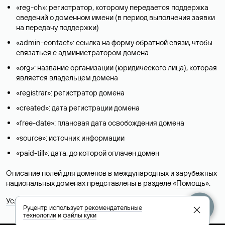
«reg-ch»: регистратор, которому передается поддержка
сведений о доменном имени (в период выполнения заявки
на передачу поддержки)
«admin-contact»: ссылка на форму обратной связи, чтобы
связаться с администратором домена
«org»: название организации (юридического лица), которая
является владельцем домена
«registrar»: регистратор домена
«created»: дата регистрации домена
«free-date»: плановая дата освобождения домена
«source»: источник информации
«paid-till»: дата, до которой оплачен домен
Описание полей для доменов в международных и зарубежных
национальных доменах представлены в разделе «
Помощь
».
Условия использования Whois-сервиса
Руцентр использует
рекомендательные
технологии
и
файлы куки