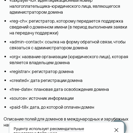
«taxpayer-id»: идентификационный номер
налогоплательщика-юридического лица, являющегося
администратором домена
«reg-ch»: регистратор, которому передается поддержка
сведений о доменном имени (в период выполнения заявки
на передачу поддержки)
«admin-contact»: ссылка на форму обратной связи, чтобы
связаться с администратором домена
«org»: название организации (юридического лица), которая
является владельцем домена
«registrar»: регистратор домена
«created»: дата регистрации домена
«free-date»: плановая дата освобождения домена
«source»: источник информации
«paid-till»: дата, до которой оплачен домен
Описание полей для доменов в международных и зарубежных
национальных доменах представлены в разделе «
Помощь
».
Руцентр использует
рекомендательные