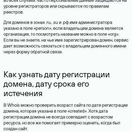
во всех случаях: часто персональные данные
защищаются
на
уровне регистраторов или скрываются по правилам
реестров.
Для доменов в зонах .ru, .su и .рф имя администратора
указано в поле «person», если владельцем домена является
организация, то посмотреть название можно в поле «org».
Если вы не знаете, на чье имя зарегистрирован домен, сервис
дает возможность связаться с владельцем доменного имени
через форму обратной связи.
Как узнать дату регистрации
домена, дату срока его
истечения
В Whois можно проверить возраст сайта по дате регистрации
домена, которая указана в поле «created». Хотя дата
регистрации домена не всегда совпадает с возрастом
ресурса, но все же помогает примерно оценить, когда был
создан сайт.