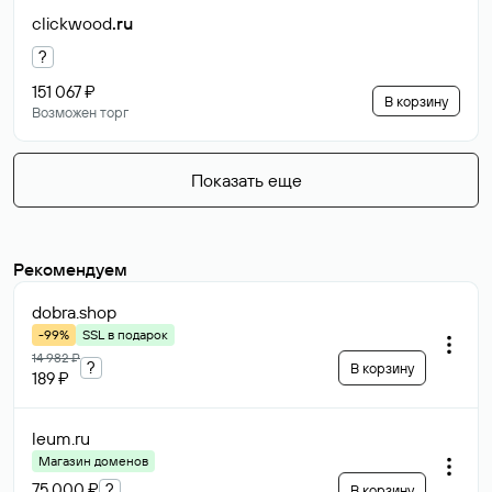
clickwood
.ru
?
151 067 ₽
В корзину
Возможен торг
Показать еще
Рекомендуем
dobra
.shop
-99%
SSL в подарок
14 982 ₽
?
В корзину
189 ₽
leum
.ru
Магазин доменов
75 000 ₽
?
В корзину