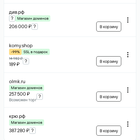
див
.рф
?
Магазин доменов
206 000 ₽
?
В корзину
komy
.shop
-99%
SSL в подарок
14 982 ₽
?
В корзину
189 ₽
olmk
.ru
Магазин доменов
257 500 ₽
?
В корзину
Возможен торг
крю
.рф
Магазин доменов
387 280 ₽
?
В корзину