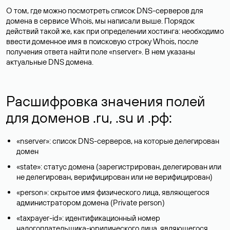
О том, где можно посмотреть список DNS-серверов для
домена в сервисе Whois, мы написали выше. Порядок
действий такой же, как при определении хостинга: необходимо
ввести доменное имя в поисковую строку Whois, после
получения ответа найти поле «nserver». В нем указаны
актуальные DNS домена.
Расшифровка значения полей
для доменов .ru, .su и .рф:
«nserver»: список DNS-серверов, на которые делегирован
домен
«state»: статус домена (зарегистрирован, делегирован или
не делегирован, верифицирован или не верифицирован)
«person»: скрытое имя физического лица, являющегося
администратором домена (Privatе person)
«taxpayer-id»: идентификационный номер
налогоплательщика-юридического лица, являющегося