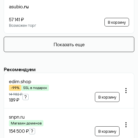
asubio
.ru
57 141 ₽
В корзину
Возможен торг
Показать еще
Рекомендуем
edim
.shop
-99%
SSL в подарок
14 982 ₽
?
В корзину
189 ₽
snpn
.ru
Магазин доменов
154 500 ₽
?
В корзину