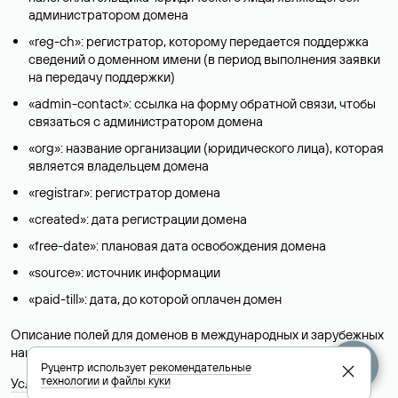
администратором домена
«reg-ch»: регистратор, которому передается поддержка
сведений о доменном имени (в период выполнения заявки
на передачу поддержки)
«admin-contact»: ссылка на форму обратной связи, чтобы
связаться с администратором домена
«org»: название организации (юридического лица), которая
является владельцем домена
«registrar»: регистратор домена
«created»: дата регистрации домена
«free-date»: плановая дата освобождения домена
«source»: источник информации
«paid-till»: дата, до которой оплачен домен
Описание полей для доменов в международных и зарубежных
национальных доменах представлены в разделе «
Помощь
».
Руцентр использует
рекомендательные
технологии
и
файлы куки
Условия использования Whois-сервиса