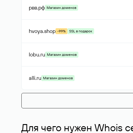
рвв
.рф
Магазин доменов
hvoya
.shop
-99%
SSL в подарок
lobu
.ru
Магазин доменов
alli
.ru
Магазин доменов
Для чего нужен Whois с