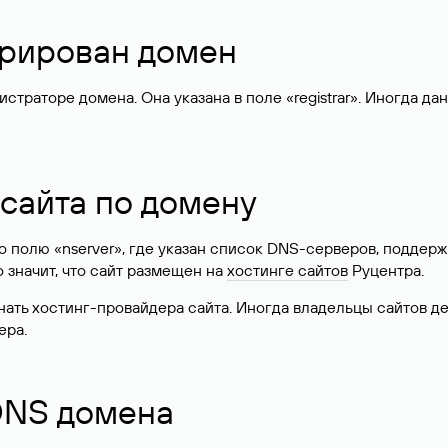
стрирован домен
раторе домена. Она указана в поле «registrar». Иногда да
 сайта по домену
 по полю «nserver», где указан список DNS-серверов, подд
 Это значит, что сайт размещен на
хостинге сайтов
Руцентра.
знать хостинг-провайдера сайта. Иногда владельцы сайтов 
ера.
 DNS домена