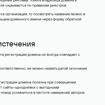
ещение рекламы. Узнать владельца домена в
или скрываются по правилам реестров.
ется организация, то посмотреть название можно в
дельцем доменного имени через форму обратной
 истечения
ата регистрации домена не всегда совпадает с
Соответственно, ее можно назвать датой окончания
егистрации домена полезна при совершении
ют сайты-однодневки с выгодными
 повод усомниться в чистоте намерений авторов