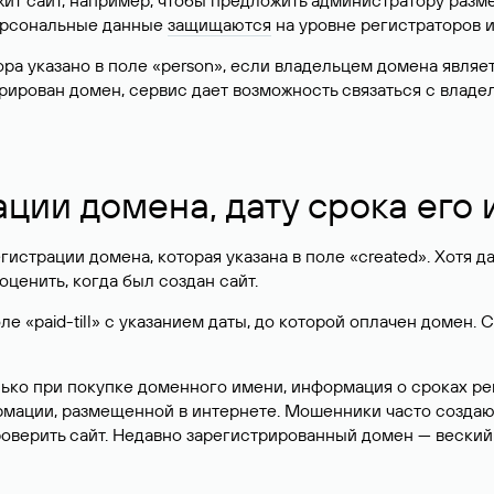
жит сайт, например, чтобы предложить администратору разм
персональные данные
защищаются
на уровне регистраторов 
атора указано в поле «person», если владельцем домена явля
истрирован домен, сервис дает возможность связаться с вла
ации домена, дату срока его
гистрации домена, которая указана в поле «created». Хотя д
оценить, когда был создан сайт.
 «paid-till» с указанием даты, до которой оплачен домен. 
лько при покупке доменного имени, информация о сроках р
ормации, размещенной в интернете. Мошенники часто созда
оверить сайт. Недавно зарегистрированный домен — веский