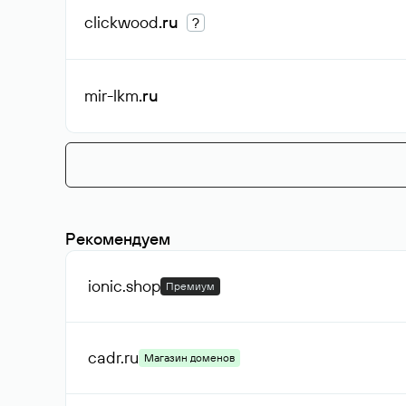
clickwood
.ru
?
mir-lkm
.ru
Рекомендуем
ionic
.shop
Премиум
cadr
.ru
Магазин доменов