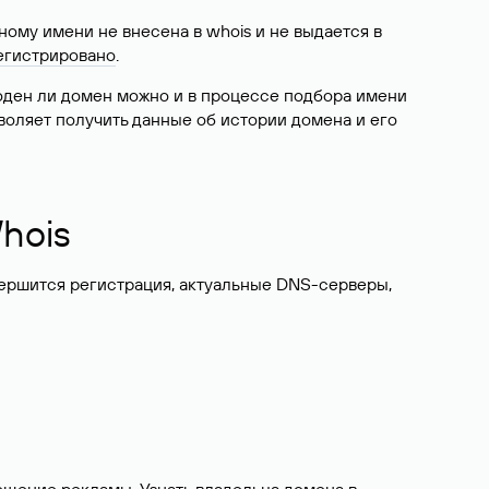
ому имени не внесена в whois и не выдается в
егистрировано
.
боден ли домен можно и в процессе подбора имени
воляет получить данные об истории домена и его
hois
вершится регистрация, актуальные DNS-серверы,