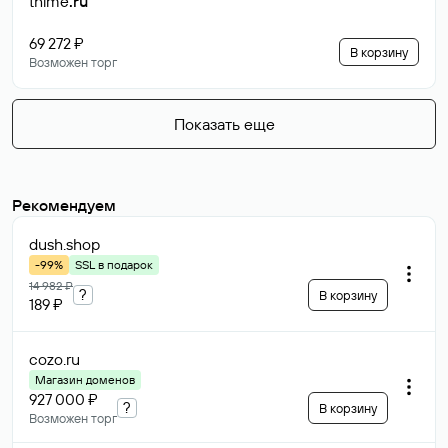
thime
.ru
69 272 ₽
В корзину
Возможен торг
Показать еще
Рекомендуем
dush
.shop
-99%
SSL в подарок
14 982 ₽
?
В корзину
189 ₽
cozo
.ru
Магазин доменов
927 000 ₽
?
В корзину
Возможен торг