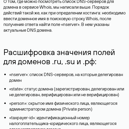
О том, где можно посмотреть список DNS-серверов для
домена в сервисе Whois, мы написали выше. Порядок
действий такой же, как при определении хостинга: необходимо
ввести доменное имя в поисковую строку Whois, после
получения ответа найти поле «nserver». В нем указаны
актуальные DNS домена.
Расшифровка значения полей
для доменов .ru, .su и .рф:
«nserver»: список DNS-серверов, на которые делегирован
домен
«state»: статус домена (зарегистрирован, делегирован или
не делегирован, верифицирован или не верифицирован)
«person»: скрытое имя физического лица, являющегося
администратором домена (Privatе person)
«taxpayer-id»: идентификационный номер
налогоплательщика-юридического лица, являющегося