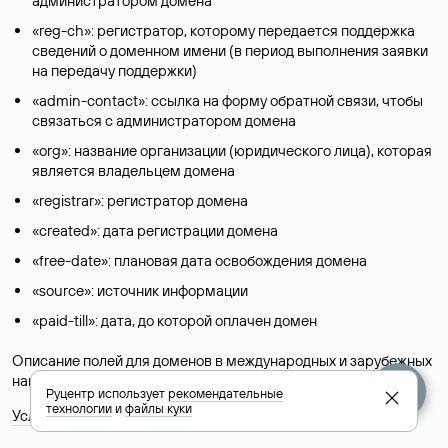
администратором домена
«reg-ch»: регистратор, которому передается поддержка
сведений о доменном имени (в период выполнения заявки
на передачу поддержки)
«admin-contact»: ссылка на форму обратной связи, чтобы
связаться с администратором домена
«org»: название организации (юридического лица), которая
является владельцем домена
«registrar»: регистратор домена
«created»: дата регистрации домена
«free-date»: плановая дата освобождения домена
«source»: источник информации
«paid-till»: дата, до которой оплачен домен
Описание полей для доменов в международных и зарубежных
национальных доменах представлены в разделе «
Помощь
».
Руцентр использует
рекомендательные
технологии
и
файлы куки
Условия использования Whois-сервиса