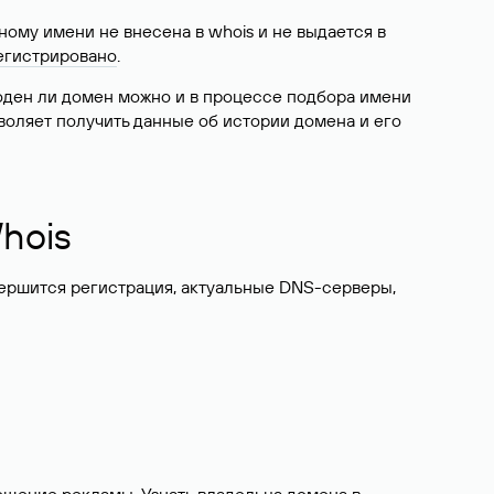
ому имени не внесена в whois и не выдается в
егистрировано
.
боден ли домен можно и в процессе подбора имени
воляет получить данные об истории домена и его
hois
вершится регистрация, актуальные DNS-серверы,