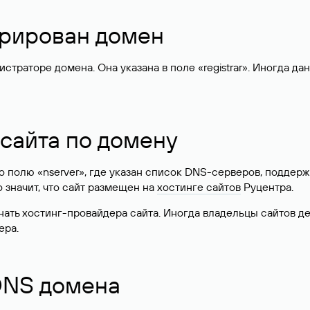
стрирован домен
раторе домена. Она указана в поле «registrar». Иногда да
 сайта по домену
 по полю «nserver», где указан список DNS-серверов, подд
 Это значит, что сайт размещен на
хостинге сайтов
Руцентра.
знать хостинг-провайдера сайта. Иногда владельцы сайтов 
ера.
 DNS домена