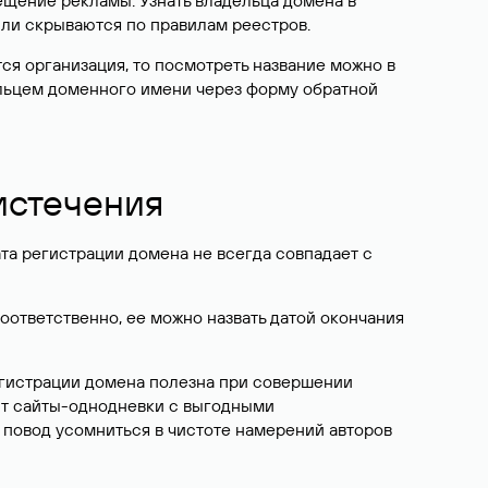
ещение рекламы. Узнать владельца домена в
или скрываются по правилам реестров.
ется организация, то посмотреть название можно в
дельцем доменного имени через форму обратной
 истечения
ата регистрации домена не всегда совпадает с
Соответственно, ее можно назвать датой окончания
егистрации домена полезна при совершении
ют сайты-однодневки с выгодными
 повод усомниться в чистоте намерений авторов