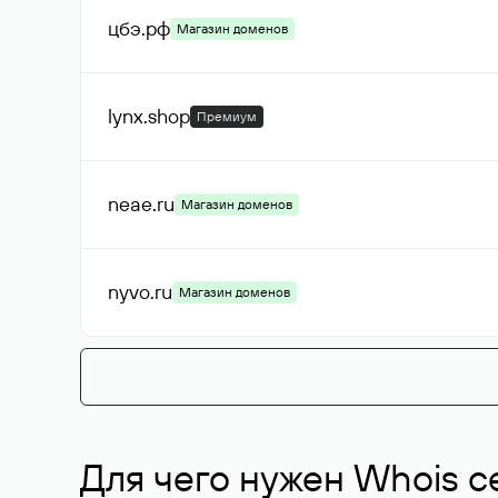
цбэ
.рф
Магазин доменов
lynx
.shop
Премиум
neae
.ru
Магазин доменов
nyvo
.ru
Магазин доменов
Для чего нужен Whois с