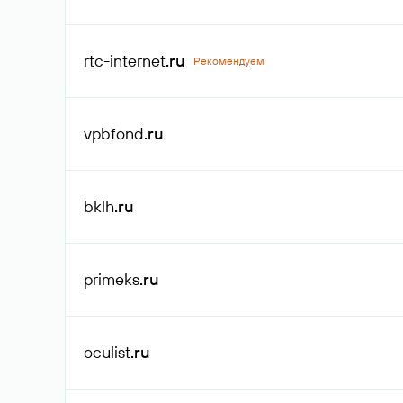
rtc-internet
.ru
Рекомендуем
vpbfond
.ru
bklh
.ru
primeks
.ru
oculist
.ru