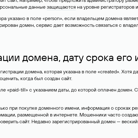
жит сайт, например, чтобы предложить администратору разм
персональные данные
защищаются
на уровне регистраторов 
атора указано в поле «person», если владельцем домена явля
истрирован домен, сервис дает возможность связаться с вла
ации домена, дату срока его
гистрации домена, которая указана в поле «created». Хотя д
оценить, когда был создан сайт.
 «paid-till» с указанием даты, до которой оплачен домен. 
лько при покупке доменного имени, информация о сроках р
ормации, размещенной в интернете. Мошенники часто созда
оверить сайт. Недавно зарегистрированный домен — веский