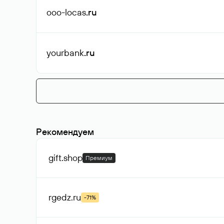
ooo-locas
.ru
yourbank
.ru
Рекомендуем
gift
.shop
Премиум
rgedz
.ru
-71%