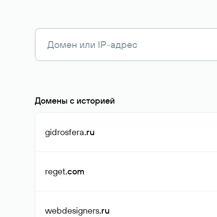
Домены с историей
gidrosfera
.ru
reget
.com
webdesigners
.ru