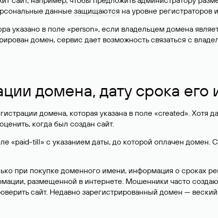
жит сайт, например, чтобы предложить администратору разм
персональные данные
защищаются
на уровне регистраторов 
атора указано в поле «person», если владельцем домена явля
истрирован домен, сервис дает возможность связаться с вла
ации домена, дату срока его
гистрации домена, которая указана в поле «created». Хотя д
оценить, когда был создан сайт.
 «paid-till» с указанием даты, до которой оплачен домен. 
лько при покупке доменного имени, информация о сроках р
ормации, размещенной в интернете. Мошенники часто созда
оверить сайт. Недавно зарегистрированный домен — веский