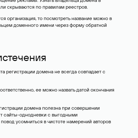
ещение рекламы. Узнать владельца домена в
или скрываются по правилам реестров.
ется организация, то посмотреть название можно в
дельцем доменного имени через форму обратной
 истечения
ата регистрации домена не всегда совпадает с
Соответственно, ее можно назвать датой окончания
егистрации домена полезна при совершении
ют сайты-однодневки с выгодными
 повод усомниться в чистоте намерений авторов