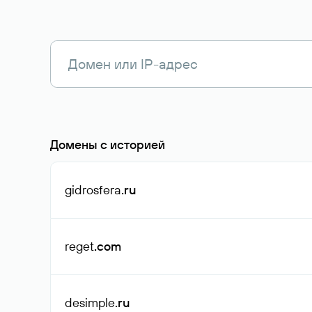
Домены с историей
gidrosfera
.ru
reget
.com
desimple
.ru