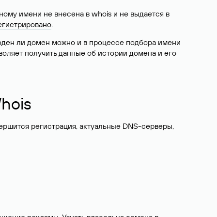
ому имени не внесена в whois и не выдается в
егистрировано
.
боден ли домен можно и в процессе подбора имени
воляет получить данные об истории домена и его
hois
вершится регистрация, актуальные DNS-серверы,