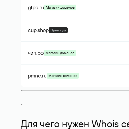
gtpc
.ru
Магазин доменов
cup
.shop
Премиум
чип
.рф
Магазин доменов
pmne
.ru
Магазин доменов
Для чего нужен Whois с