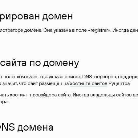
стрирован домен
раторе домена. Она указана в поле «registrar». Иногда да
 сайта по домену
 по полю «nserver», где указан список DNS-серверов, подд
 Это значит, что сайт размещен на
хостинге сайтов
Руцентра.
знать хостинг-провайдера сайта. Иногда владельцы сайтов 
ера.
 DNS домена