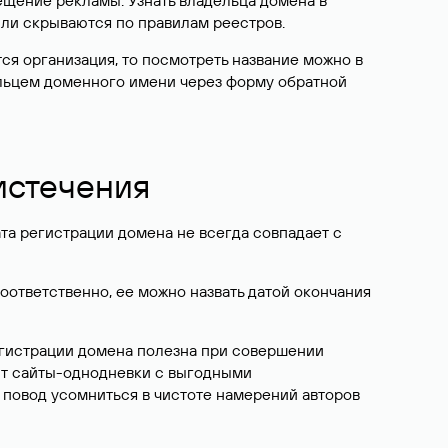
ещение рекламы. Узнать владельца домена в
или скрываются по правилам реестров.
ется организация, то посмотреть название можно в
дельцем доменного имени через форму обратной
 истечения
ата регистрации домена не всегда совпадает с
Соответственно, ее можно назвать датой окончания
егистрации домена полезна при совершении
ют сайты-однодневки с выгодными
 повод усомниться в чистоте намерений авторов