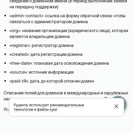
сведений о доменном имени (в период выполнения заявки
на передачу поддержки)
«admin-contact»: ссылка на форму обратной связи, чтобы
связаться с администратором домена
«org»: название организации (юридического лица), которая
является владельцем домена
«registrar»: регистратор домена
«created»: дата регистрации домена
«free-date»: плановая дата освобождения домена
«source»: источник информации
«paid-till»: дата, до которой оплачен домен
Описание полей для доменов в международных и зарубежных
национальных доменах представлены в разделе «
Помощь
».
Руцентр использует
рекомендательные
Условия использования Whois-сервиса
технологии
и
файлы куки