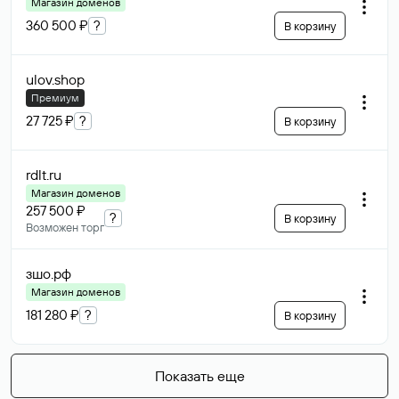
Магазин доменов
360 500 ₽
?
В корзину
ulov
.shop
Премиум
27 725 ₽
?
В корзину
rdlt
.ru
Магазин доменов
257 500 ₽
?
В корзину
Возможен торг
зшо
.рф
Магазин доменов
181 280 ₽
?
В корзину
Показать еще