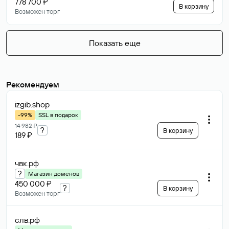
778 700 ₽
В корзину
Возможен торг
Показать еще
Рекомендуем
izgib
.shop
-99%
SSL в подарок
14 982 ₽
?
В корзину
189 ₽
чвк
.рф
?
Магазин доменов
450 000 ₽
?
В корзину
Возможен торг
слв
.рф