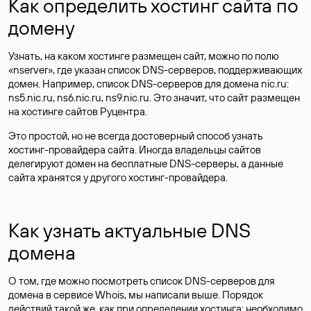
Как определить хостинг сайта по
домену
Узнать, на каком хостинге размещен сайт, можно по полю
«nserver», где указан список DNS-серверов, поддерживающих
домен. Например, список DNS-серверов для домена nic.ru:
ns5.nic.ru, ns6.nic.ru, ns9.nic.ru. Это значит, что сайт размещен
на
хостинге сайтов
Руцентра.
Это простой, но не всегда достоверный способ узнать
хостинг-провайдера сайта. Иногда владельцы сайтов
делегируют домен на бесплатные DNS-серверы, а данные
сайта хранятся у другого хостинг-провайдера.
Как узнать актуальные DNS
домена
О том, где можно посмотреть список DNS-серверов для
домена в сервисе Whois, мы написали выше. Порядок
действий такой же, как при определении хостинга: необходимо