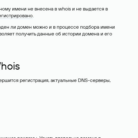
ому имени не внесена в whois и не выдается в
егистрировано
.
боден ли домен можно и в процессе подбора имени
воляет получить данные об истории домена и его
hois
вершится регистрация, актуальные DNS-серверы,