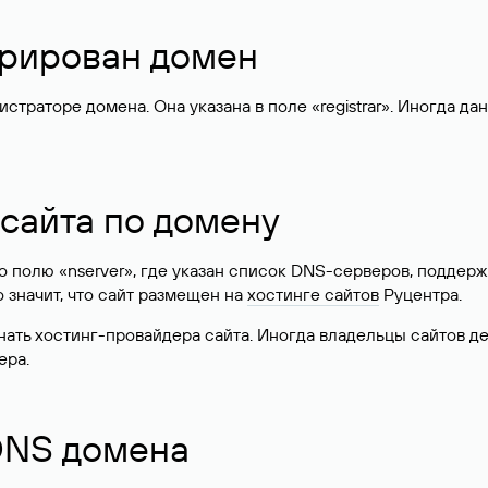
стрирован домен
раторе домена. Она указана в поле «registrar». Иногда да
 сайта по домену
 по полю «nserver», где указан список DNS-серверов, подд
 Это значит, что сайт размещен на
хостинге сайтов
Руцентра.
знать хостинг-провайдера сайта. Иногда владельцы сайтов 
ера.
 DNS домена