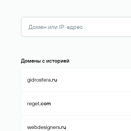
Домены с историей
gidrosfera
.ru
reget
.com
webdesigners
.ru