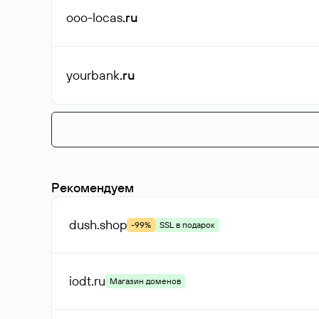
ooo-locas
.ru
yourbank
.ru
Рекомендуем
dush
.shop
-99%
SSL в подарок
iodt
.ru
Магазин доменов