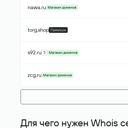
nawa
.ru
Магазин доменов
torg
.shop
Премиум
s92
.ru
?
Магазин доменов
zcg
.ru
Магазин доменов
Для чего нужен Whois с