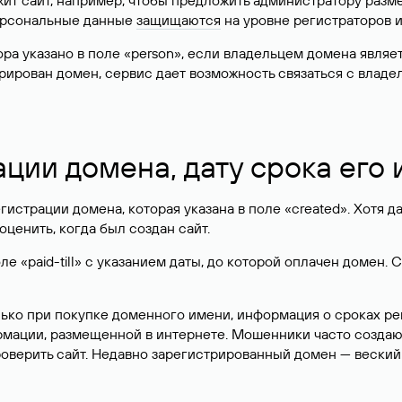
жит сайт, например, чтобы предложить администратору разм
персональные данные
защищаются
на уровне регистраторов 
атора указано в поле «person», если владельцем домена явля
истрирован домен, сервис дает возможность связаться с вла
ации домена, дату срока его
гистрации домена, которая указана в поле «created». Хотя д
оценить, когда был создан сайт.
 «paid-till» с указанием даты, до которой оплачен домен. 
лько при покупке доменного имени, информация о сроках р
ормации, размещенной в интернете. Мошенники часто созда
оверить сайт. Недавно зарегистрированный домен — веский