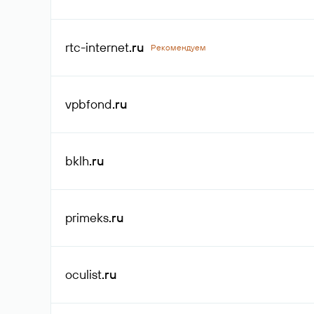
rtc-internet
.ru
Рекомендуем
vpbfond
.ru
bklh
.ru
primeks
.ru
oculist
.ru