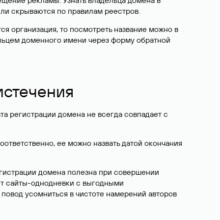
ещение рекламы. Узнать владельца домена в
или скрываются по правилам реестров.
ется организация, то посмотреть название можно в
дельцем доменного имени через форму обратной
 истечения
ата регистрации домена не всегда совпадает с
Соответственно, ее можно назвать датой окончания
егистрации домена полезна при совершении
ют сайты-однодневки с выгодными
 повод усомниться в чистоте намерений авторов