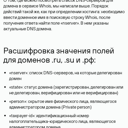
О том, где можно посмотреть список DNS-серверов для
домена в сервисе Whois, мы написали выше. Порядок
действий такой же, как при определении хостинга: необходимо
ввести доменное имя в поисковую строку Whois, после
получения ответа найти поле «nserver». В нем указаны
актуальные DNS домена.
Расшифровка значения полей
для доменов .ru, .su и .рф:
«nserver»: список DNS-серверов, на которые делегирован
домен
«state»: статус домена (зарегистрирован, делегирован или
не делегирован, верифицирован или не верифицирован)
«person»: скрытое имя физического лица, являющегося
администратором домена (Privatе person)
«taxpayer-id»: идентификационный номер
налогоплательщика-юридического лица, являющегося
администратором домена