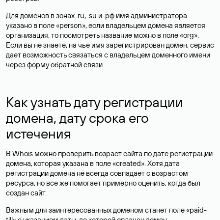
Для доменов в зонах .ru, .su и .рф имя администратора
указано в поле «person», если владельцем домена является
организация, то посмотреть название можно в поле «org».
Если вы не знаете, на чье имя зарегистрирован домен, сервис
дает возможность связаться с владельцем доменного имени
через форму обратной связи.
Как узнать дату регистрации
домена, дату срока его
истечения
В Whois можно проверить возраст сайта по дате регистрации
домена, которая указана в поле «created». Хотя дата
регистрации домена не всегда совпадает с возрастом
ресурса, но все же помогает примерно оценить, когда был
создан сайт.
Важным для заинтересованных доменом станет поле «paid-
till» с указанием даты, до которой оплачен домен.