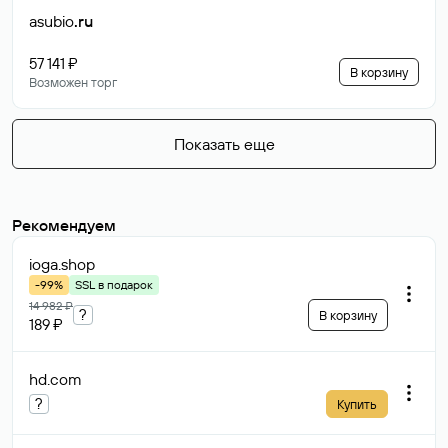
asubio
.ru
57 141 ₽
В корзину
Возможен торг
Показать еще
Рекомендуем
ioga
.shop
-99%
SSL в подарок
14 982 ₽
?
В корзину
189 ₽
hd
.com
?
Купить