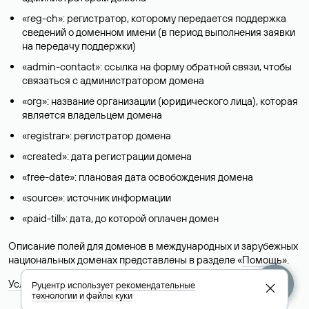
«reg-ch»: регистратор, которому передается поддержка
сведений о доменном имени (в период выполнения заявки
на передачу поддержки)
«admin-contact»: ссылка на форму обратной связи, чтобы
связаться с администратором домена
«org»: название организации (юридического лица), которая
является владельцем домена
«registrar»: регистратор домена
«created»: дата регистрации домена
«free-date»: плановая дата освобождения домена
«source»: источник информации
«paid-till»: дата, до которой оплачен домен
Описание полей для доменов в международных и зарубежных
национальных доменах представлены в разделе «
Помощь
».
Условия использования Whois-сервиса
Руцентр использует
рекомендательные
технологии
и
файлы куки