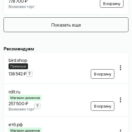
778 700 ₽
В корзину
Возможен торг
Показать еще
Рекомендуем
bird
.shop
Премиум
138 542 ₽
?
В корзину
rdlt
.ru
Магазин доменов
257 500 ₽
?
В корзину
Возможен торг
етб
.рф
Магазин доменов