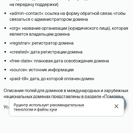
на передачу поддержки)
«admin-contact»: ссылка на форму обратной связи, чтобы
связаться с администратором домена
«org»: название организации (юридического лица), которая
является владельцем домена
«registrar»: регистратор домена
«created»: дата регистрации домена
«free-date»: плановая дата освобождения домена
«source»: источник информации
«paid-till»: дата, до которой оплачен домен
Описание полей для доменов в международных и зарубежных
национальных доменах представлены в разделе «
Помощь
».
Руцентр использует
рекомендательные
Условия использования Whois-сервиса
технологии
и
файлы куки
+7 495 009-13-33
+7 495 994-46-01