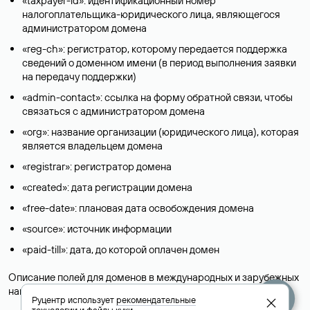
«taxpayer-id»: идентификационный номер
налогоплательщика-юридического лица, являющегося
администратором домена
«reg-ch»: регистратор, которому передается поддержка
сведений о доменном имени (в период выполнения заявки
на передачу поддержки)
«admin-contact»: ссылка на форму обратной связи, чтобы
связаться с администратором домена
«org»: название организации (юридического лица), которая
является владельцем домена
«registrar»: регистратор домена
«created»: дата регистрации домена
«free-date»: плановая дата освобождения домена
«source»: источник информации
«paid-till»: дата, до которой оплачен домен
Описание полей для доменов в международных и зарубежных
национальных доменах представлены в разделе «
Помощь
».
Руцентр использует
рекомендательные