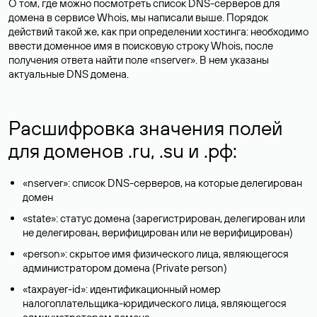
О том, где можно посмотреть список DNS-серверов для
домена в сервисе Whois, мы написали выше. Порядок
действий такой же, как при определении хостинга: необходимо
ввести доменное имя в поисковую строку Whois, после
получения ответа найти поле «nserver». В нем указаны
актуальные DNS домена.
Расшифровка значения полей
для доменов .ru, .su и .рф:
«nserver»: список DNS-серверов, на которые делегирован
домен
«state»: статус домена (зарегистрирован, делегирован или
не делегирован, верифицирован или не верифицирован)
«person»: скрытое имя физического лица, являющегося
администратором домена (Privatе person)
«taxpayer-id»: идентификационный номер
налогоплательщика-юридического лица, являющегося