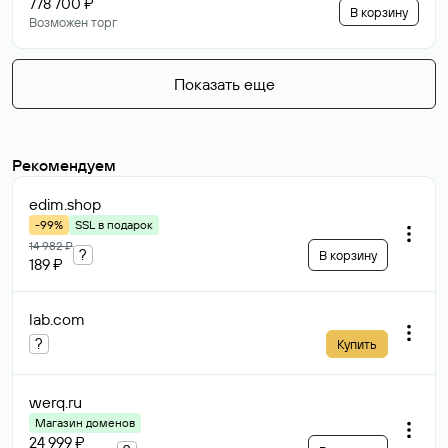
778 700 ₽
В корзину
Возможен торг
Показать еще
Рекомендуем
edim
.shop
-99%
SSL в подарок
14 982 ₽
?
В корзину
189 ₽
lab
.com
?
Купить
werq
.ru
Магазин доменов
24 999 ₽