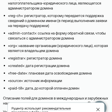
налогоплательщика-юридического лица, являющегося
администратором домена
«reg-ch»: регистратор, которому передается поддержка
сведений о доменном имени (в период выполнения заявки
на передачу поддержки)
«admin-contact»: ссылка на форму обратной связи, чтобы
связаться с администратором домена
«org»: название организации (юридического лица), которая
является владельцем домена
«registrar»: регистратор домена
«created»: дата регистрации домена
«free-date»: плановая дата освобождения домена
«source»: источник информации
«paid-till»: дата, до которой оплачен домен
Описание полей для доменов в международных и зарубежных
национальных доменах представлены в разделе «
Помощь
».
Руцентр использует
рекомендательные
Условия использования Whois-сервиса