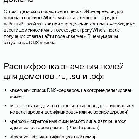
О том, где можно посмотреть список DNS-серверов для
домена в сервисе Whois, мы написали выше. Порядок
действий такой же, как при определении хостинга: необходимо
ввести доменное имя в поисковую строку Whois, после
получения ответа найти поле «nserver». В нем указаны
актуальные DNS домена.
Расшифровка значения полей
для доменов .ru, .su и .рф:
«nserver»: список DNS-серверов, на которые делегирован
домен
«state»: статус домена (зарегистрирован, делегирован или
не делегирован, верифицирован или не верифицирован)
«person»: скрытое имя физического лица, являющегося
администратором домена (Privatе person)
«taxpayer-id»: идентификационный номер