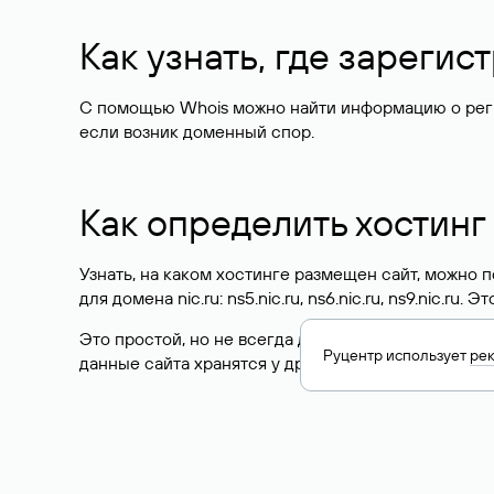
Как узнать, где зареги
С помощью Whois можно найти информацию о регист
если возник доменный спор.
Как определить хостинг
Узнать, на каком хостинге размещен сайт, можно
для домена nic.ru: ns5.nic.ru, ns6.nic.ru, ns9.nic.ru.
Это простой, но не всегда достоверный способ у
Руцентр использует
ре
данные сайта хранятся у другого хостинг-провайд
Как узнать актуальные