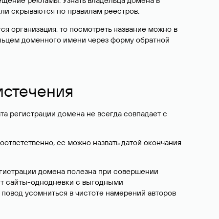
ещение рекламы. Узнать владельца домена в
или скрываются по правилам реестров.
ется организация, то посмотреть название можно в
дельцем доменного имени через форму обратной
 истечения
ата регистрации домена не всегда совпадает с
Соответственно, ее можно назвать датой окончания
егистрации домена полезна при совершении
ют сайты-однодневки с выгодными
 повод усомниться в чистоте намерений авторов