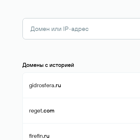
Домены с историей
gidrosfera
.ru
reget
.com
firefin
.ru