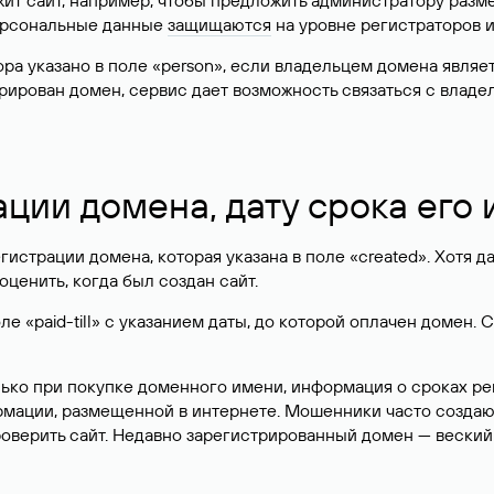
жит сайт, например, чтобы предложить администратору разм
персональные данные
защищаются
на уровне регистраторов 
атора указано в поле «person», если владельцем домена явля
истрирован домен, сервис дает возможность связаться с вла
ации домена, дату срока его
гистрации домена, которая указана в поле «created». Хотя д
оценить, когда был создан сайт.
 «paid-till» с указанием даты, до которой оплачен домен. 
лько при покупке доменного имени, информация о сроках р
ормации, размещенной в интернете. Мошенники часто созда
оверить сайт. Недавно зарегистрированный домен — веский