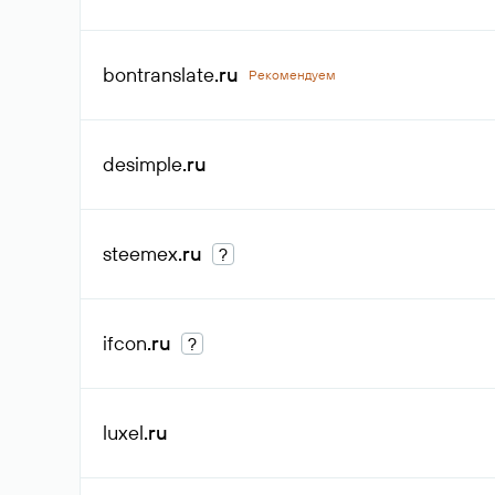
bontranslate
.ru
Рекомендуем
desimple
.ru
steemex
.ru
?
ifcon
.ru
?
luxel
.ru