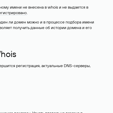
ому имени не внесена в whois и не выдается в
егистрировано
.
боден ли домен можно и в процессе подбора имени
воляет получить данные об истории домена и его
hois
вершится регистрация, актуальные DNS-серверы,