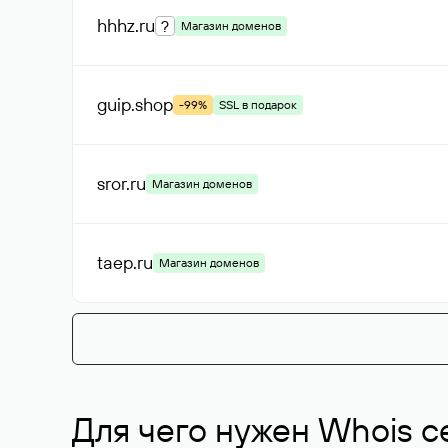
hhhz
.ru
?
Магазин доменов
guip
.shop
-99%
SSL в подарок
sror
.ru
Магазин доменов
taep
.ru
Магазин доменов
Для чего нужен Whois с