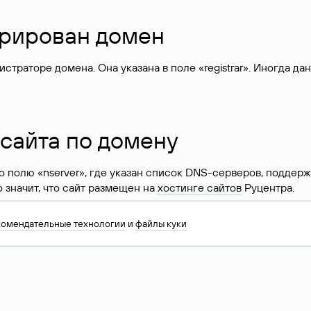
стрирован домен
раторе домена. Она указана в поле «registrar». Иногда да
 сайта по домену
 по полю «nserver», где указан список DNS-серверов, подд
 Это значит, что сайт размещен на
хостинге сайтов
Руцентра.
знать хостинг-провайдера сайта. Иногда владельцы сайтов 
комендательные технологии
и
файлы куки
ера.
 DNS домена