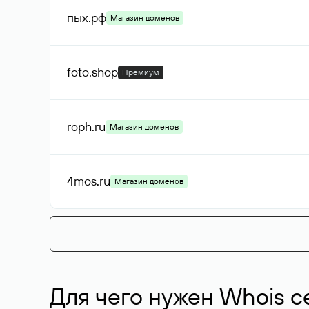
пых
.рф
Магазин доменов
foto
.shop
Премиум
roph
.ru
Магазин доменов
4mos
.ru
Магазин доменов
Для чего нужен Whois с