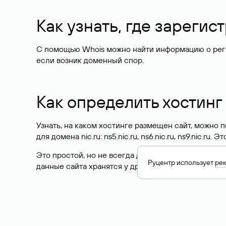
Как узнать, где зареги
С помощью Whois можно найти информацию о регист
если возник доменный спор.
Как определить хостинг
Узнать, на каком хостинге размещен сайт, можно
для домена nic.ru: ns5.nic.ru, ns6.nic.ru, ns9.nic.ru.
Это простой, но не всегда достоверный способ у
Руцентр использует
ре
данные сайта хранятся у другого хостинг-провайд
Как узнать актуальные