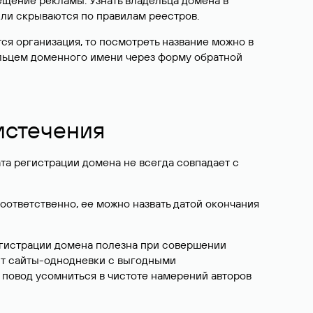
ещение рекламы. Узнать владельца домена в
или скрываются по правилам реестров.
ется организация, то посмотреть название можно в
дельцем доменного имени через форму обратной
 истечения
ата регистрации домена не всегда совпадает с
Соответственно, ее можно назвать датой окончания
егистрации домена полезна при совершении
ют сайты-однодневки с выгодными
 повод усомниться в чистоте намерений авторов