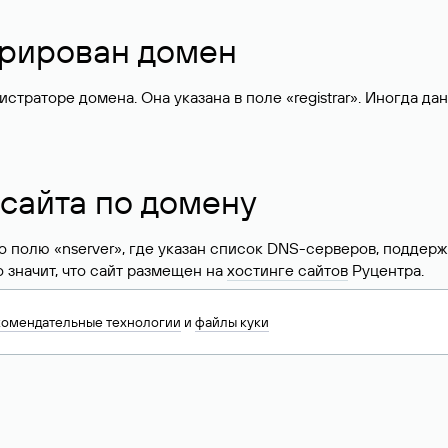
стрирован домен
раторе домена. Она указана в поле «registrar». Иногда да
 сайта по домену
 по полю «nserver», где указан список DNS-серверов, подд
 Это значит, что сайт размещен на
хостинге сайтов
Руцентра.
знать хостинг-провайдера сайта. Иногда владельцы сайтов 
комендательные технологии
и
файлы куки
ера.
 DNS домена