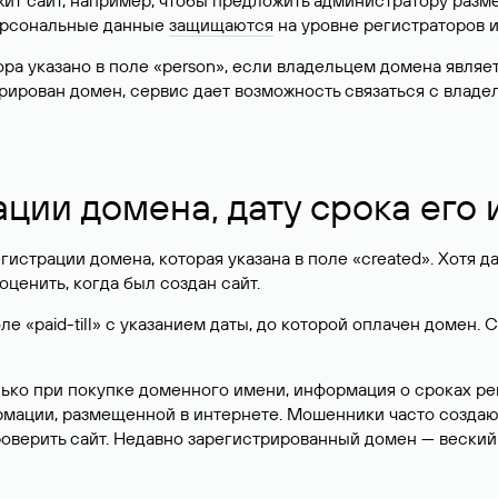
жит сайт, например, чтобы предложить администратору разм
персональные данные
защищаются
на уровне регистраторов 
атора указано в поле «person», если владельцем домена явля
истрирован домен, сервис дает возможность связаться с вла
ации домена, дату срока его
гистрации домена, которая указана в поле «created». Хотя д
оценить, когда был создан сайт.
 «paid-till» с указанием даты, до которой оплачен домен. 
лько при покупке доменного имени, информация о сроках р
ормации, размещенной в интернете. Мошенники часто созда
оверить сайт. Недавно зарегистрированный домен — веский