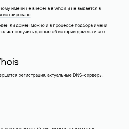
ому имени не внесена в whois и не выдается в
егистрировано
.
боден ли домен можно и в процессе подбора имени
воляет получить данные об истории домена и его
hois
вершится регистрация, актуальные DNS-серверы,