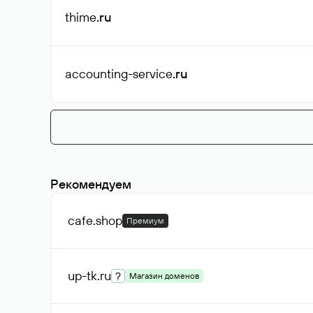
thime
.ru
accounting-service
.ru
Рекомендуем
cafe
.shop
Премиум
up-tk
.ru
?
Магазин доменов