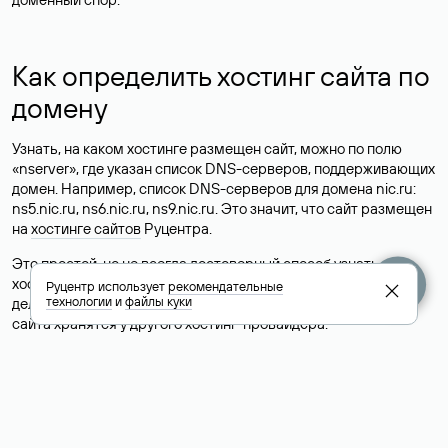
Как определить хостинг сайта по
домену
Узнать, на каком хостинге размещен сайт, можно по полю
«nserver», где указан список DNS-серверов, поддерживающих
домен. Например, список DNS-серверов для домена nic.ru:
ns5.nic.ru, ns6.nic.ru, ns9.nic.ru. Это значит, что сайт размещен
на
хостинге сайтов
Руцентра.
Это простой, но не всегда достоверный способ узнать
хостинг-провайдера сайта. Иногда владельцы сайтов
Руцентр использует
рекомендательные
технологии
и
файлы куки
делегируют домен на бесплатные DNS-серверы, а данные
сайта хранятся у другого хостинг-провайдера.
Как узнать актуальные DNS
домена