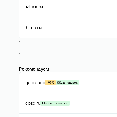
uztour
.ru
thime
.ru
Рекомендуем
guip
.shop
-99%
SSL в подарок
cozo
.ru
Магазин доменов