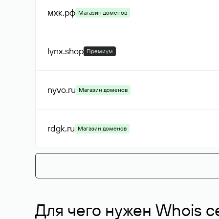
мхк
.рф
Магазин доменов
lynx
.shop
Премиум
nyvo
.ru
Магазин доменов
rdgk
.ru
Магазин доменов
Для чего нужен Whois с