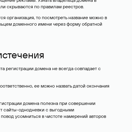
ещение рекламы. Узнать владельца домена в
или скрываются по правилам реестров.
ется организация, то посмотреть название можно в
дельцем доменного имени через форму обратной
 истечения
ата регистрации домена не всегда совпадает с
Соответственно, ее можно назвать датой окончания
егистрации домена полезна при совершении
ют сайты-однодневки с выгодными
 повод усомниться в чистоте намерений авторов