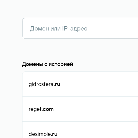
Домены с историей
gidrosfera
.ru
reget
.com
desimple
.ru