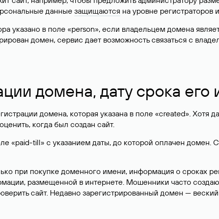
жит сайт, например, чтобы предложить администратору разм
персональные данные
защищаются
на уровне регистраторов 
атора указано в поле «person», если владельцем домена явля
истрирован домен, сервис дает возможность связаться с вла
ации домена, дату срока его
гистрации домена, которая указана в поле «created». Хотя д
оценить, когда был создан сайт.
 «paid-till» с указанием даты, до которой оплачен домен. 
лько при покупке доменного имени, информация о сроках р
ормации, размещенной в интернете. Мошенники часто созда
оверить сайт. Недавно зарегистрированный домен — веский