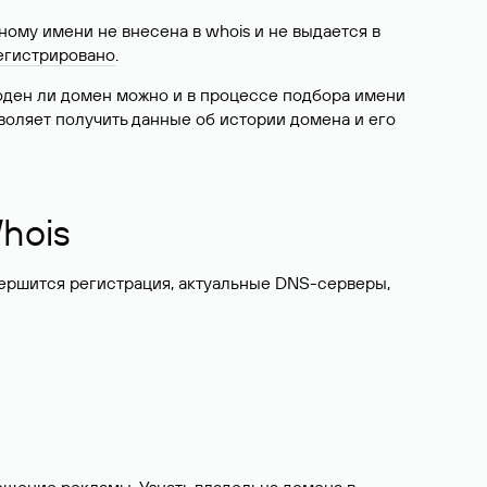
ому имени не внесена в whois и не выдается в
егистрировано
.
боден ли домен можно и в процессе подбора имени
воляет получить данные об истории домена и его
hois
вершится регистрация, актуальные DNS-серверы,