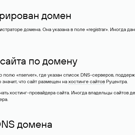
стрирован домен
раторе домена. Она указана в поле «registrar». Иногда да
 сайта по домену
 по полю «nserver», где указан список DNS-серверов, подд
 Это значит, что сайт размещен на
хостинге сайтов
Руцентра.
знать хостинг-провайдера сайта. Иногда владельцы сайтов 
ера.
 DNS домена