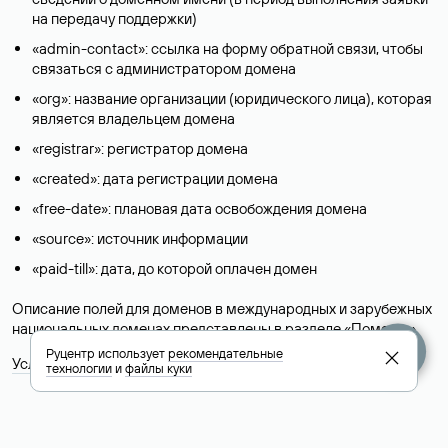
на передачу поддержки)
«admin-contact»: ссылка на форму обратной связи, чтобы
связаться с администратором домена
«org»: название организации (юридического лица), которая
является владельцем домена
«registrar»: регистратор домена
«created»: дата регистрации домена
«free-date»: плановая дата освобождения домена
«source»: источник информации
«paid-till»: дата, до которой оплачен домен
Описание полей для доменов в международных и зарубежных
национальных доменах представлены в разделе «
Помощь
».
Руцентр использует
рекомендательные
Условия использования Whois-сервиса
технологии
и
файлы куки