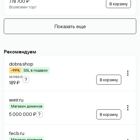
778 700 ₽
В корзину
Возможен торг
Показать еще
Рекомендуем
dobra
.shop
-99%
SSL в подарок
14 982 ₽
?
В корзину
189 ₽
weir
.ru
Магазин доменов
5 000 000 ₽
?
В корзину
fecb
.ru
Магазин доменов