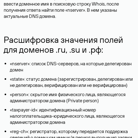
ввести доменное имя в поисковую строку Whois, после
получения ответа найти поле «nserver». В нем указаны
актуальные DNS домена.
Расшифровка значения полей
для доменов .ru, .su и .рф:
«nserver»: список DNS-серверов, на которые делегирован
домен
«state»: статус домена (зарегистрирован, делегирован или
не делегирован, верифицирован или не верифицирован)
«person»: скрытое имя физического лица, являющегося
администратором домена (Privatе person)
«taxpayer-id»: идентификационный номер
налогоплательщика-юридического лица, являющегося
администратором домена
«reg-ch»: регистратор, которому передается поддержка
сведений о доменном имени (в период выполнения заявки