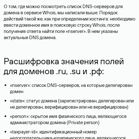
О том, где можно посмотреть список DNS-серверов для
домена в сервисе Whois, мы написали выше. Порядок
действий такой же, как при определении хостинга: необходимо
ввести доменное имя в поисковую строку Whois, после
получения ответа найти поле «nserver». В нем указаны
актуальные DNS домена.
Расшифровка значения полей
для доменов .ru, .su и .рф:
«nserver»: список DNS-серверов, на которые делегирован
домен
«state»: статус домена (зарегистрирован, делегирован или
не делегирован, верифицирован или не верифицирован)
«person»: скрытое имя физического лица, являющегося
администратором домена (Privatе person)
«taxpayer-id»: идентификационный номер
налогоплательщика-юридического лица, являющегося