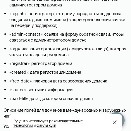
администратором домена
«reg-ch»: регистратор, которому передается поддержка
сведений о доменном имени (в период выполнения заявки
на передачу поддержки)
«admin-contact»: ссылка на форму обратной связи, чтобы
связаться с администратором домена
«org»: название организации (юридического лица), которая
является владельцем домена
«registrar»: регистратор домена
«created»: дата регистрации домена
«free-date»: плановая дата освобождения домена
«source»: источник информации
«paid-till»: дата, до которой оплачен домен
Описание полей для доменов в международных и зарубежных
национальных доменах представлены в разделе «
Помощь
».
Руцентр использует
рекомендательные
технологии
и
файлы куки
Условия использования Whois-сервиса