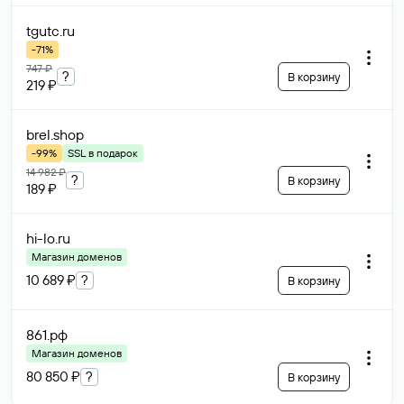
tgutc
.ru
-71%
747 ₽
?
В корзину
219 ₽
brel
.shop
-99%
SSL в подарок
14 982 ₽
?
В корзину
189 ₽
hi-lo
.ru
Магазин доменов
10 689 ₽
?
В корзину
861
.рф
Магазин доменов
80 850 ₽
?
В корзину