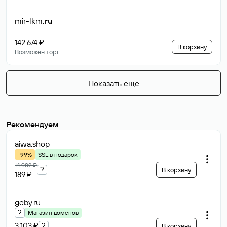
mir-lkm
.ru
142 674 ₽
В корзину
Возможен торг
Показать еще
Рекомендуем
aiwa
.shop
-99%
SSL в подарок
14 982 ₽
?
В корзину
189 ₽
geby
.ru
?
Магазин доменов
3 103 ₽
?
В корзину