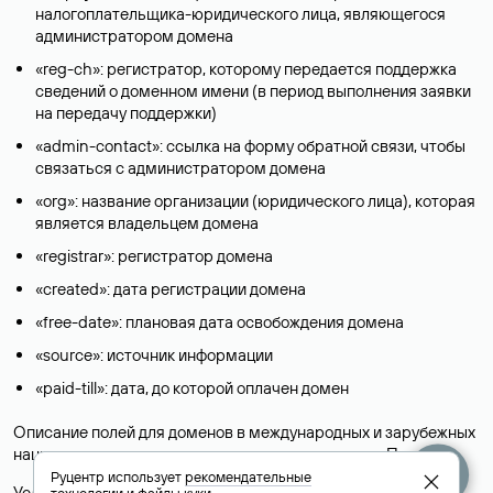
налогоплательщика-юридического лица, являющегося
администратором домена
«reg-ch»: регистратор, которому передается поддержка
сведений о доменном имени (в период выполнения заявки
на передачу поддержки)
«admin-contact»: ссылка на форму обратной связи, чтобы
связаться с администратором домена
«org»: название организации (юридического лица), которая
является владельцем домена
«registrar»: регистратор домена
«created»: дата регистрации домена
«free-date»: плановая дата освобождения домена
«source»: источник информации
«paid-till»: дата, до которой оплачен домен
Описание полей для доменов в международных и зарубежных
национальных доменах представлены в разделе «
Помощь
».
Руцентр использует
рекомендательные
Условия использования Whois-сервиса