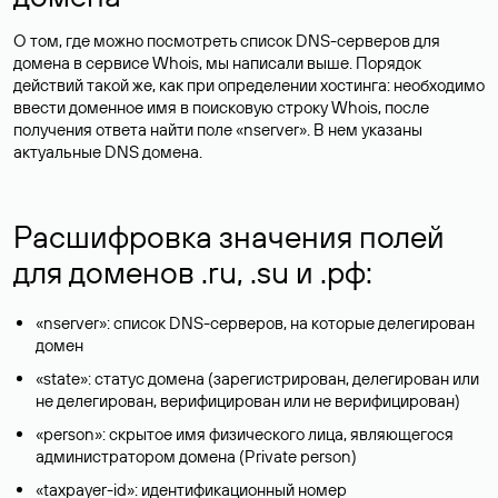
О том, где можно посмотреть список DNS-серверов для
домена в сервисе Whois, мы написали выше. Порядок
действий такой же, как при определении хостинга: необходимо
ввести доменное имя в поисковую строку Whois, после
получения ответа найти поле «nserver». В нем указаны
актуальные DNS домена.
Расшифровка значения полей
для доменов .ru, .su и .рф:
«nserver»: список DNS-серверов, на которые делегирован
домен
«state»: статус домена (зарегистрирован, делегирован или
не делегирован, верифицирован или не верифицирован)
«person»: скрытое имя физического лица, являющегося
администратором домена (Privatе person)
«taxpayer-id»: идентификационный номер