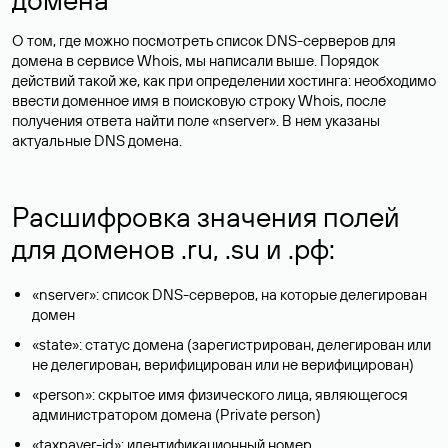
О том, где можно посмотреть список DNS-серверов для
домена в сервисе Whois, мы написали выше. Порядок
действий такой же, как при определении хостинга: необходимо
ввести доменное имя в поисковую строку Whois, после
получения ответа найти поле «nserver». В нем указаны
актуальные DNS домена.
Расшифровка значения полей
для доменов .ru, .su и .рф:
«nserver»: список DNS-серверов, на которые делегирован
домен
«state»: статус домена (зарегистрирован, делегирован или
не делегирован, верифицирован или не верифицирован)
«person»: скрытое имя физического лица, являющегося
администратором домена (Privatе person)
«taxpayer-id»: идентификационный номер