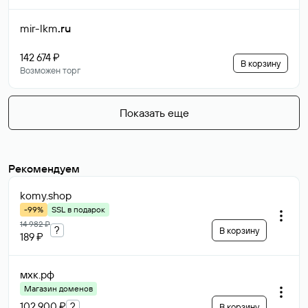
mir-lkm
.ru
142 674 ₽
В корзину
Возможен торг
Показать еще
Рекомендуем
komy
.shop
-99%
SSL в подарок
14 982 ₽
?
В корзину
189 ₽
мхк
.рф
Магазин доменов
102 900 ₽
?
В корзину