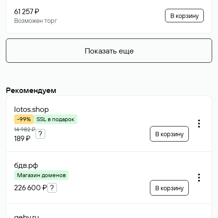
61 257 ₽
В корзину
Возможен торг
Показать еще
Рекомендуем
lotos
.shop
-99%
SSL в подарок
14 982 ₽
?
В корзину
189 ₽
бдв
.рф
Магазин доменов
226 600 ₽
?
В корзину
geby
.ru