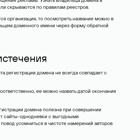
ещение рекламы. Узнать владельца домена в
или скрываются по правилам реестров.
ется организация, то посмотреть название можно в
дельцем доменного имени через форму обратной
 истечения
ата регистрации домена не всегда совпадает с
Соответственно, ее можно назвать датой окончания
егистрации домена полезна при совершении
ют сайты-однодневки с выгодными
 повод усомниться в чистоте намерений авторов