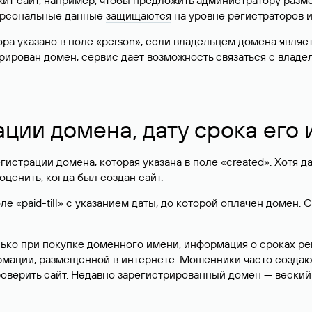
жит сайт, например, чтобы предложить администратору разм
персональные данные
защищаются
на уровне регистраторов 
атора указано в поле «person», если владельцем домена явля
истрирован домен, сервис дает возможность связаться с вла
ации домена, дату срока его
гистрации домена, которая указана в поле «created». Хотя д
оценить, когда был создан сайт.
 «paid-till» с указанием даты, до которой оплачен домен. 
лько при покупке доменного имени, информация о сроках р
ормации, размещенной в интернете. Мошенники часто созда
оверить сайт. Недавно зарегистрированный домен — веский