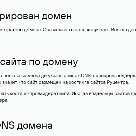
стрирован домен
раторе домена. Она указана в поле «registrar». Иногда да
 сайта по домену
 по полю «nserver», где указан список DNS-серверов, подд
 Это значит, что сайт размещен на
хостинге сайтов
Руцентра.
знать хостинг-провайдера сайта. Иногда владельцы сайтов 
ера.
 DNS домена