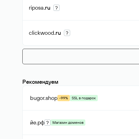
riposa
.ru
?
clickwood
.ru
?
Рекомендуем
bugor
.shop
-99%
SSL в подарок
йе
.рф
?
Магазин доменов