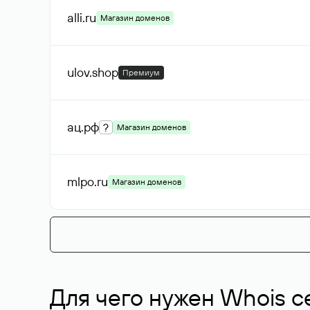
alli
.ru
Магазин доменов
ulov
.shop
Премиум
ац
.рф
?
Магазин доменов
mlpo
.ru
Магазин доменов
Для чего нужен Whois с