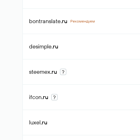
bontranslate
.ru
Рекомендуем
desimple
.ru
steemex
.ru
?
ifcon
.ru
?
luxel
.ru