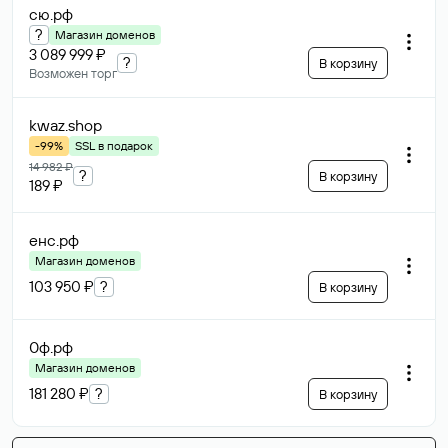
сю
.рф
?
Магазин доменов
3 089 999 ₽
?
В корзину
Возможен торг
kwaz
.shop
-99%
SSL в подарок
14 982 ₽
?
В корзину
189 ₽
енс
.рф
Магазин доменов
103 950 ₽
?
В корзину
0ф
.рф
Магазин доменов
181 280 ₽
?
В корзину