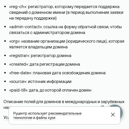
«reg-ch»: регистратор, которому передается поддержка
сведений о доменном имени (в период выполнения заявки
на передачу поддержки)
«admin-contact»: ссылка на форму обратной связи, чтобы
связаться с администратором домена
«org»: название организации (юридического лица), которая
является владельцем домена
«registrar»: регистратор домена
«created»: дата регистрации домена
«free-date»: плановая дата освобождения домена
«source»: источник информации
«paid-till»: дата, до которой оплачен домен
Описание полей для доменов в международных и зарубежных
национальных доменах представлены в разделе «
Помощь
».
Руцентр использует
рекомендательные
Условия использования Whois-сервиса
технологии
и
файлы куки