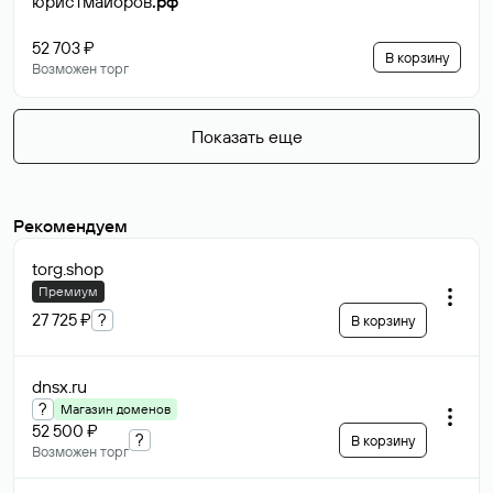
юристмайоров
.рф
52 703 ₽
В корзину
Возможен торг
Показать еще
Рекомендуем
torg
.shop
Премиум
27 725 ₽
?
В корзину
dnsx
.ru
?
Магазин доменов
52 500 ₽
?
В корзину
Возможен торг