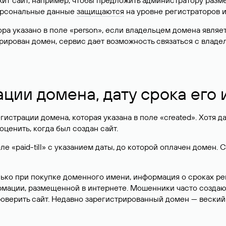
жит сайт, например, чтобы предложить администратору разм
персональные данные
защищаются
на уровне регистраторов 
атора указано в поле «person», если владельцем домена явля
истрирован домен, сервис дает возможность связаться с вла
ации домена, дату срока его
гистрации домена, которая указана в поле «created». Хотя д
оценить, когда был создан сайт.
 «paid-till» с указанием даты, до которой оплачен домен. 
лько при покупке доменного имени, информация о сроках р
ормации, размещенной в интернете. Мошенники часто созда
оверить сайт. Недавно зарегистрированный домен — веский