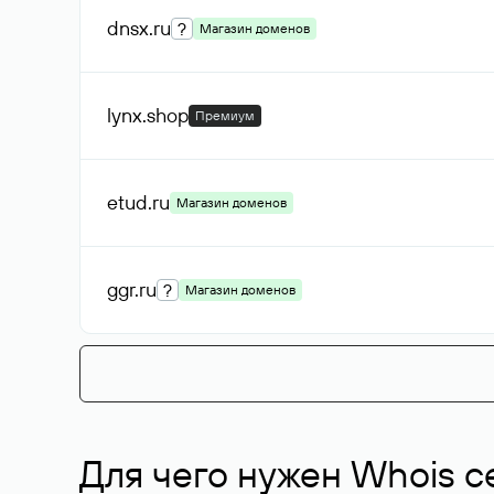
dnsx
.ru
?
Магазин доменов
lynx
.shop
Премиум
etud
.ru
Магазин доменов
ggr
.ru
?
Магазин доменов
Для чего нужен Whois с