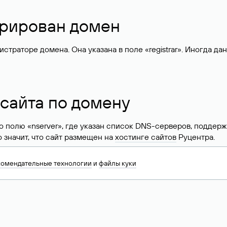
стрирован домен
раторе домена. Она указана в поле «registrar». Иногда да
 сайта по домену
 по полю «nserver», где указан список DNS-серверов, подд
 Это значит, что сайт размещен на
хостинге сайтов
Руцентра.
знать хостинг-провайдера сайта. Иногда владельцы сайтов 
комендательные технологии
и
файлы куки
ера.
 DNS домена