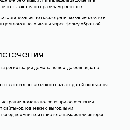
ещение рекламы. Узнать владельца домена в
или скрываются по правилам реестров.
ется организация, то посмотреть название можно в
дельцем доменного имени через форму обратной
 истечения
ата регистрации домена не всегда совпадает с
Соответственно, ее можно назвать датой окончания
егистрации домена полезна при совершении
ют сайты-однодневки с выгодными
 повод усомниться в чистоте намерений авторов