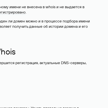
ому имени не внесена в whois и не выдается в
егистрировано
.
боден ли домен можно и в процессе подбора имени
воляет получить данные об истории домена и его
hois
вершится регистрация, актуальные DNS-серверы,