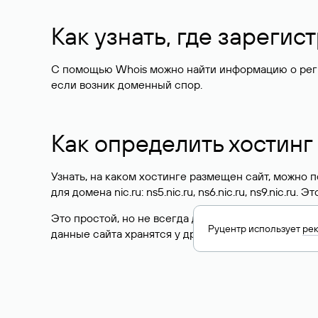
Как узнать, где зареги
С помощью Whois можно найти информацию о регист
если возник доменный спор.
Как определить хостинг
Узнать, на каком хостинге размещен сайт, можно
для домена nic.ru: ns5.nic.ru, ns6.nic.ru, ns9.nic.ru.
Это простой, но не всегда достоверный способ у
Руцентр использует
ре
данные сайта хранятся у другого хостинг-провайд
Как узнать актуальные