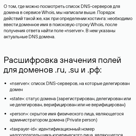
О том, где можно посмотреть список DNS-серверов для
домена в сервисе Whois, мы написали выше. Порядок
действий такой же, как при определении хостинга: необходимо
ввести доменное имя в поисковую строку Whois, после
получения ответа найти поле «nserver». В нем указаны
актуальные DNS домена.
Расшифровка значения полей
для доменов .ru, .su и .рф:
«nserver»: список DNS-серверов, на которые делегирован
домен
«state»: статус домена (зарегистрирован, делегирован или
не делегирован, верифицирован или не верифицирован)
«person»: скрытое имя физического лица, являющегося
администратором домена (Privatе person)
«taxpayer-id»: идентификационный номер
налогоплательщика-юридического лица, являющегося