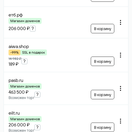
етб
.рф
Магазин доменов
206 000 ₽
?
В корзину
aiwa
.shop
-99%
SSL в подарок
14 982 ₽
?
В корзину
189 ₽
pasb
.ru
Магазин доменов
463 500 ₽
?
В корзину
Возможен торг
eilt
.ru
Магазин доменов
206 000 ₽
?
В корзину
Возможен торг