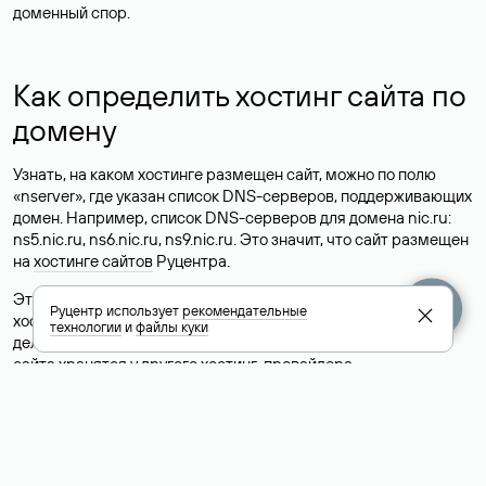
доменный спор.
Как определить хостинг сайта по
домену
Узнать, на каком хостинге размещен сайт, можно по полю
«nserver», где указан список DNS-серверов, поддерживающих
домен. Например, список DNS-серверов для домена nic.ru:
ns5.nic.ru, ns6.nic.ru, ns9.nic.ru. Это значит, что сайт размещен
на
хостинге сайтов
Руцентра.
Это простой, но не всегда достоверный способ узнать
Руцентр использует
рекомендательные
хостинг-провайдера сайта. Иногда владельцы сайтов
технологии
и
файлы куки
делегируют домен на бесплатные DNS-серверы, а данные
сайта хранятся у другого хостинг-провайдера.
Как узнать актуальные DNS
домена