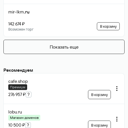
mir-lkm
.ru
142 674 ₽
В корзину
Возможен торг
Показать еще
Рекомендуем
cafe
.shop
Премиум
276 957 ₽
?
В корзину
lobu
.ru
Магазин доменов
10 500 ₽
?
В корзину