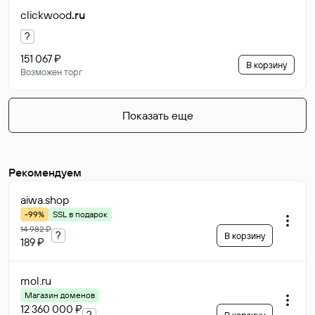
clickwood
.ru
?
151 067 ₽
В корзину
Возможен торг
Показать еще
Рекомендуем
aiwa
.shop
-99%
SSL в подарок
14 982 ₽
?
В корзину
189 ₽
mol
.ru
Магазин доменов
12 360 000 ₽
?