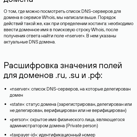
О том, где можно посмотреть список DNS-серверов для
домена в сервисе Whois, мы написали выше. Порядок
действий такой же, как при определении хостинга: необходимо
ввести доменное имя в поисковую строку Whois, после
получения ответа найти поле «nserver». В нем указаны
актуальные DNS домена.
Расшифровка значения полей
для доменов .ru, .su и .рф:
«nserver»: список DNS-серверов, на которые делегирован
домен
«state»: статус домена (зарегистрирован, делегирован или
не делегирован, верифицирован или не верифицирован)
«person»: скрытое имя физического лица, являющегося
администратором домена (Privatе person)
«taxpayer-id»: идентификационный номер