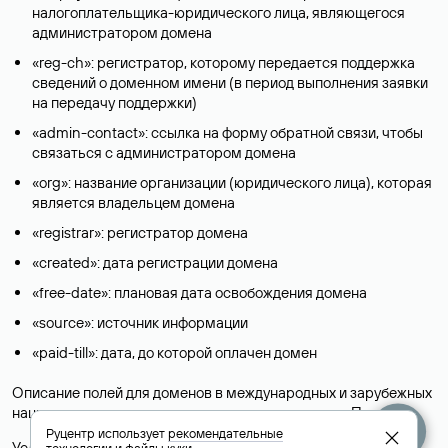
налогоплательщика-юридического лица, являющегося
администратором домена
«reg-ch»: регистратор, которому передается поддержка
сведений о доменном имени (в период выполнения заявки
на передачу поддержки)
«admin-contact»: ссылка на форму обратной связи, чтобы
связаться с администратором домена
«org»: название организации (юридического лица), которая
является владельцем домена
«registrar»: регистратор домена
«created»: дата регистрации домена
«free-date»: плановая дата освобождения домена
«source»: источник информации
«paid-till»: дата, до которой оплачен домен
Описание полей для доменов в международных и зарубежных
национальных доменах представлены в разделе «
Помощь
».
Руцентр использует
рекомендательные
Условия использования Whois-сервиса