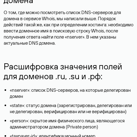
О том, где можно посмотреть список DNS-серверов для
домена в сервисе Whois, мы написали выше. Порядок
действий такой же, как при определении хостинга: необходимо
ввести доменное имя в поисковую строку Whois, после
получения ответа найти поле «nserver». В нем указаны
актуальные DNS домена.
Расшифровка значения полей
для доменов .ru, .su и .рф:
«nserver»: список DNS-серверов, на которые делегирован
домен
«state»: статус домена (зарегистрирован, делегирован или
не делегирован, верифицирован или не верифицирован)
«person»: скрытое имя физического лица, являющегося
администратором домена (Privatе person)
«taxpayer-id»: идентификационный номер