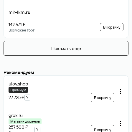
mir-lkm
.ru
142 674 ₽
В корзину
Возможен торг
Показать еще
Рекомендуем
ulov
.shop
Премиум
27 725 ₽
?
В корзину
grck
.ru
Магазин доменов
257 500 ₽
?
В корзину