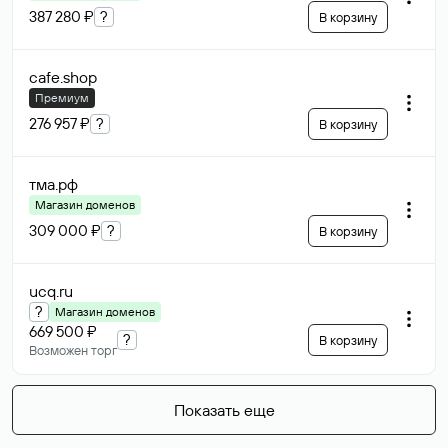
387 280 ₽
?
В корзину
cafe
.shop
Премиум
276 957 ₽
?
В корзину
тма
.рф
Магазин доменов
309 000 ₽
?
В корзину
ucq
.ru
?
Магазин доменов
669 500 ₽
?
В корзину
Возможен торг
Показать еще