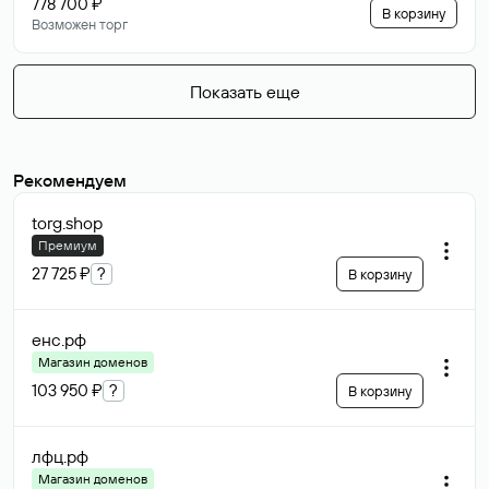
778 700 ₽
В корзину
Возможен торг
Показать еще
Рекомендуем
torg
.shop
Премиум
27 725 ₽
?
В корзину
енс
.рф
Магазин доменов
103 950 ₽
?
В корзину
лфц
.рф
Магазин доменов