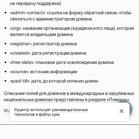
на передачу поддержки)
«admin-contact»: ссылка на форму обратной связи, чтобы
связаться с администратором домена
«org»: название организации (юридического лица), которая
является владельцем домена
«registrar»: регистратор домена
«created»: дата регистрации домена
«free-date»: плановая дата освобождения домена
«source»: источник информации
«paid-till»: дата, до которой оплачен домен
Описание полей для доменов в международных и зарубежных
национальных доменах представлены в разделе «
Помощь
».
Руцентр использует
рекомендательные
Условия использования Whois-сервиса
технологии
и
файлы куки
+7 495 009-13-33
+7 495 994-46-01
Помощь