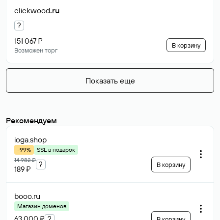
clickwood
.ru
?
151 067 ₽
В корзину
Возможен торг
Показать еще
Рекомендуем
ioga
.shop
-99%
SSL в подарок
14 982 ₽
?
В корзину
189 ₽
booo
.ru
Магазин доменов
63 000 ₽
?
В корзину