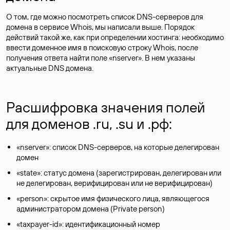
О том, где можно посмотреть список DNS-серверов для
домена в сервисе Whois, мы написали выше. Порядок
действий такой же, как при определении хостинга: необходимо
ввести доменное имя в поисковую строку Whois, после
получения ответа найти поле «nserver». В нем указаны
актуальные DNS домена.
Расшифровка значения полей
для доменов .ru, .su и .рф:
«nserver»: список DNS-серверов, на которые делегирован
домен
«state»: статус домена (зарегистрирован, делегирован или
не делегирован, верифицирован или не верифицирован)
«person»: скрытое имя физического лица, являющегося
администратором домена (Privatе person)
«taxpayer-id»: идентификационный номер