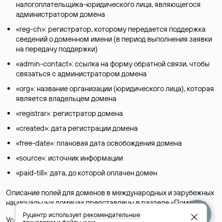
налогоплательщика-юридического лица, являющегося
администратором домена
«reg-ch»: регистратор, которому передается поддержка
сведений о доменном имени (в период выполнения заявки
на передачу поддержки)
«admin-contact»: ссылка на форму обратной связи, чтобы
связаться с администратором домена
«org»: название организации (юридического лица), которая
является владельцем домена
«registrar»: регистратор домена
«created»: дата регистрации домена
«free-date»: плановая дата освобождения домена
«source»: источник информации
«paid-till»: дата, до которой оплачен домен
Описание полей для доменов в международных и зарубежных
национальных доменах представлены в разделе «
Помощь
».
Руцентр использует
рекомендательные
Условия использования Whois-сервиса