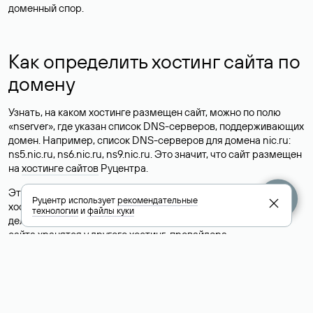
доменный спор.
Как определить хостинг сайта по
домену
Узнать, на каком хостинге размещен сайт, можно по полю
«nserver», где указан список DNS-серверов, поддерживающих
домен. Например, список DNS-серверов для домена nic.ru:
ns5.nic.ru, ns6.nic.ru, ns9.nic.ru. Это значит, что сайт размещен
на
хостинге сайтов
Руцентра.
Это простой, но не всегда достоверный способ узнать
Руцентр использует
рекомендательные
хостинг-провайдера сайта. Иногда владельцы сайтов
технологии
и
файлы куки
делегируют домен на бесплатные DNS-серверы, а данные
сайта хранятся у другого хостинг-провайдера.
Как узнать актуальные DNS
домена