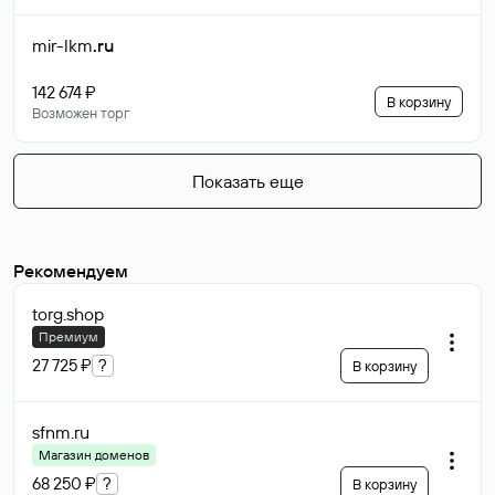
mir-lkm
.ru
142 674 ₽
В корзину
Возможен торг
Показать еще
Рекомендуем
torg
.shop
Премиум
27 725 ₽
?
В корзину
sfnm
.ru
Магазин доменов
68 250 ₽
?
В корзину