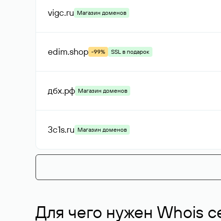
vigc
.ru
Магазин доменов
edim
.shop
-99%
SSL в подарок
дбх
.рф
Магазин доменов
3c1s
.ru
Магазин доменов
Для чего нужен Whois с