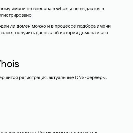
ому имени не внесена в whois и не выдается в
егистрировано
.
боден ли домен можно и в процессе подбора имени
воляет получить данные об истории домена и его
hois
вершится регистрация, актуальные DNS-серверы,