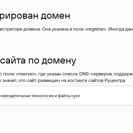
стрирован домен
раторе домена. Она указана в поле «registrar». Иногда да
 сайта по домену
 по полю «nserver», где указан список DNS-серверов, подд
 Это значит, что сайт размещен на
хостинге сайтов
Руцентра.
знать хостинг-провайдера сайта. Иногда владельцы сайтов 
комендательные технологии
и
файлы куки
ера.
 DNS домена