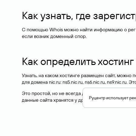
Как узнать, где зареги
С помощью Whois можно найти информацию о регист
если возник доменный спор.
Как определить хостинг
Узнать, на каком хостинге размещен сайт, можно
для домена nic.ru: ns5.nic.ru, ns6.nic.ru, ns9.nic.ru.
Это простой, но не всегда достоверный способ у
Руцентр использует
ре
данные сайта хранятся у другого хостинг-провайд
Как узнать актуальные