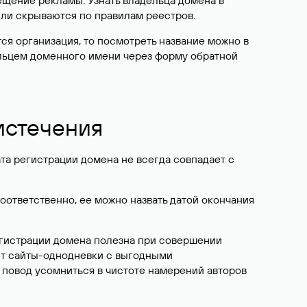
ещение рекламы. Узнать владельца домена в
или скрываются по правилам реестров.
ется организация, то посмотреть название можно в
дельцем доменного имени через форму обратной
 истечения
ата регистрации домена не всегда совпадает с
Соответственно, ее можно назвать датой окончания
егистрации домена полезна при совершении
ют сайты-однодневки с выгодными
 повод усомниться в чистоте намерений авторов