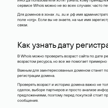
Иногда пользователи хотят узнать, кому принадле
сервисе Whois можно не во всех случаях: часто 
Для доменов в зонах .ru, .su и .рф имя администр
поле «org». Если вы не знаете, на чье имя зарег
связи.
Как узнать дату регистр
В Whois можно проверить возраст сайта по дате ре
возрастом ресурса, но все же помогает примерно 
Важным для заинтересованных доменом станет поле
регистрации домена.
Проверять возраст и историю домена важно не то
сделок, выборе партнеров и просто анализе инф
предложениями, поэтому перед покупкой стоит пр
сообщения.