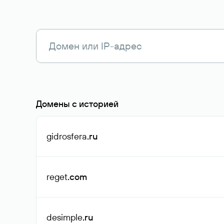
Домены с историей
gidrosfera
.ru
reget
.com
desimple
.ru