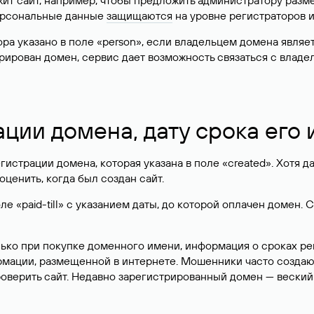
жит сайт, например, чтобы предложить администратору разм
персональные данные
защищаются
на уровне регистраторов 
атора указано в поле «person», если владельцем домена явля
истрирован домен, сервис дает возможность связаться с вла
ации домена, дату срока его
гистрации домена, которая указана в поле «created». Хотя д
оценить, когда был создан сайт.
 «paid-till» с указанием даты, до которой оплачен домен. 
лько при покупке доменного имени, информация о сроках р
ормации, размещенной в интернете. Мошенники часто созда
оверить сайт. Недавно зарегистрированный домен — веский