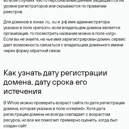
во всех случаях: часто персональные данные
защищаются
на
уровне регистраторов или скрываются по правилам
реестров.
Для доменов в зонах .ru, .su и .рф имя администратора
указано в поле «person», если владельцем домена является
организация, то посмотреть название можно в поле «org».
Если вы не знаете, на чье имя зарегистрирован домен, сервис
дает возможность связаться с владельцем доменного имени
через форму обратной связи.
Как узнать дату регистрации
домена, дату срока его
истечения
В Whois можно проверить возраст сайта по дате регистрации
домена, которая указана в поле «created». Хотя дата
регистрации домена не всегда совпадает с возрастом
ресурса, но все же помогает примерно оценить, когда был
создан сайт.