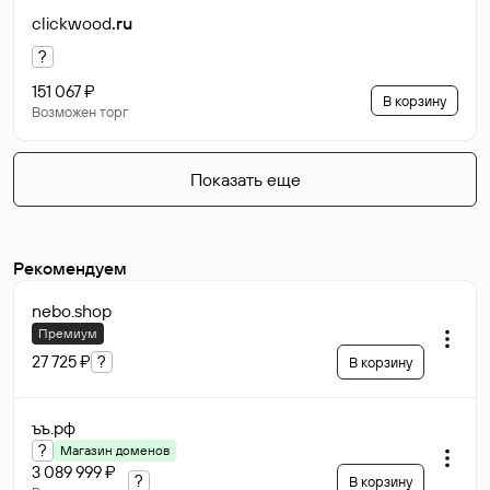
clickwood
.ru
?
151 067 ₽
В корзину
Возможен торг
Показать еще
Рекомендуем
nebo
.shop
Премиум
27 725 ₽
?
В корзину
ъъ
.рф
?
Магазин доменов
3 089 999 ₽
?
В корзину