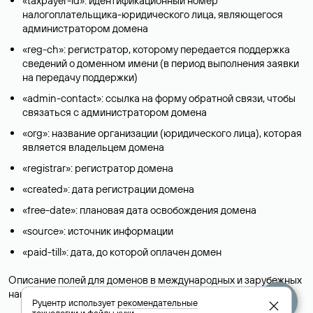
«taxpayer-id»: идентификационный номер
налогоплательщика-юридического лица, являющегося
администратором домена
«reg-ch»: регистратор, которому передается поддержка
сведений о доменном имени (в период выполнения заявки
на передачу поддержки)
«admin-contact»: ссылка на форму обратной связи, чтобы
связаться с администратором домена
«org»: название организации (юридического лица), которая
является владельцем домена
«registrar»: регистратор домена
«created»: дата регистрации домена
«free-date»: плановая дата освобождения домена
«source»: источник информации
«paid-till»: дата, до которой оплачен домен
Описание полей для доменов в международных и зарубежных
национальных доменах представлены в разделе «
Помощь
».
Руцентр использует
рекомендательные